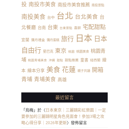
投
南投市美食
南投市美食推薦
南投景點
台北
南投美食
台北美食
台
台中
宅配甜點
台東
北餐廳
台南
喜餅
台東景點
日本
日本
旅行
宜蘭
彌月禮盒
彌月蛋糕
自由行
東京
桃園青
星巴克
桃園美食
桃園
埔
繪
童書
甜點推薦
紐西蘭
桃園青埔美食
沖繩
甜點
美食
花蓮
開箱
本
繪本分享
親子共讀
青埔
青埔美食
高雄
最近留言
「
烏梅
」於〈
日本東京｜三麗鷗彩虹樂園｜一定
要參加的三麗鷗明星角色見面會！參加3場之攻
略心得分享｜2026年更新
〉發佈留言