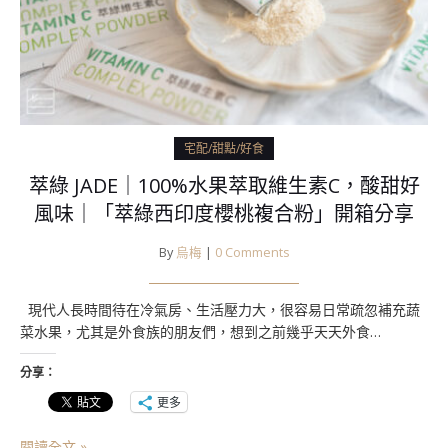
宅配/甜點/好食
萃綠 JADE｜100%水果萃取維生素C，酸甜好
風味｜「萃綠西印度櫻桃複合粉」開箱分享
By
烏梅
|
0 Comments
現代人長時間待在冷氣房、生活壓力大，很容易日常疏忽補充蔬
菜水果，尤其是外食族的朋友們，想到之前幾乎天天外食…
分享：
更多
閱讀全文 »