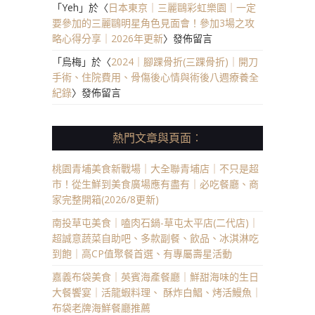
「
Yeh
」於〈
日本東京｜三麗鷗彩虹樂園｜一定
要參加的三麗鷗明星角色見面會！參加3場之攻
略心得分享｜2026年更新
〉發佈留言
「
烏梅
」於〈
2024｜腳踝骨折(三踝骨折)｜開刀
手術、住院費用、骨傷後心情與術後八週療養全
紀錄
〉發佈留言
熱門文章與頁面︰
桃園青埔美食新戰場｜大全聯青埔店｜不只是超
市！從生鮮到美食廣場應有盡有｜必吃餐廳、商
家完整開箱(2026/8更新)
南投草屯美食｜嗑肉石鍋-草屯太平店(二代店)｜
超誠意蔬菜自助吧、多款副餐、飲品、冰淇淋吃
到飽｜高CP值聚餐首選、有專屬壽星活動
嘉義布袋美食｜英賓海產餐廳｜鮮甜海味的生日
大餐饗宴｜活龍蝦料理、 酥炸白鯧、烤活鰻魚｜
布袋老牌海鮮餐廳推薦