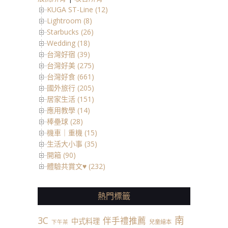
KUGA ST-Line (12)
Lightroom (8)
Starbucks (26)
Wedding (18)
台灣好宿 (39)
台灣好美 (275)
台灣好食 (661)
國外旅行 (205)
居家生活 (151)
應用教學 (14)
棒壘球 (28)
機車｜重機 (15)
生活大小事 (35)
開箱 (90)
體驗共賞文♥ (232)
熱門標籤
南
3C
伴手禮推薦
中式料理
兒童繪本
下午茶