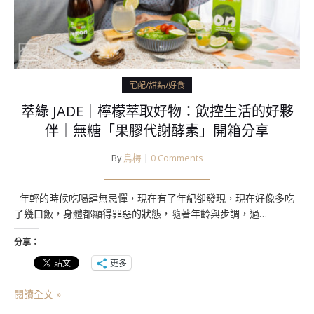
宅配/甜點/好食
萃綠 JADE｜檸檬萃取好物：飲控生活的好夥
伴｜無糖「果膠代謝酵素」開箱分享
By
烏梅
|
0 Comments
年輕的時候吃喝肆無忌憚，現在有了年紀卻發現，現在好像多吃
了幾口飯，身體都顯得罪惡的狀態，隨著年齡與步調，過…
分享：
更多
閱讀全文 »