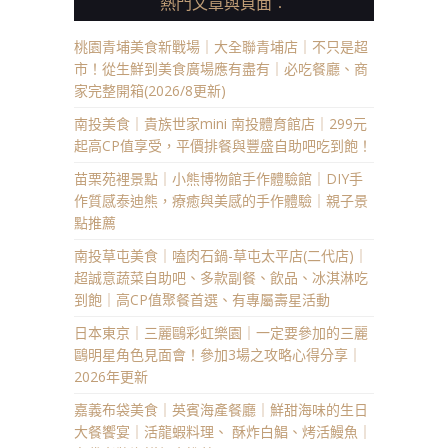
熱門文章與頁面︰
桃園青埔美食新戰場｜大全聯青埔店｜不只是超
市！從生鮮到美食廣場應有盡有｜必吃餐廳、商
家完整開箱(2026/8更新)
南投美食｜貴族世家mini 南投體育館店｜299元
起高CP值享受，平價排餐與豐盛自助吧吃到飽！
苗栗苑裡景點｜小熊博物館手作體驗館｜DIY手
作質感泰迪熊，療癒與美感的手作體驗｜親子景
點推薦
南投草屯美食｜嗑肉石鍋-草屯太平店(二代店)｜
超誠意蔬菜自助吧、多款副餐、飲品、冰淇淋吃
到飽｜高CP值聚餐首選、有專屬壽星活動
日本東京｜三麗鷗彩虹樂園｜一定要參加的三麗
鷗明星角色見面會！參加3場之攻略心得分享｜
2026年更新
嘉義布袋美食｜英賓海產餐廳｜鮮甜海味的生日
大餐饗宴｜活龍蝦料理、 酥炸白鯧、烤活鰻魚｜