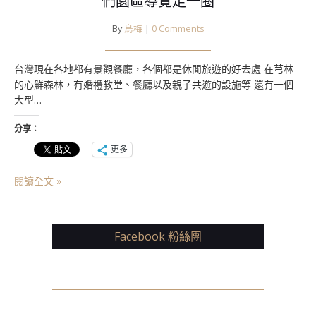
們園區導覽走一圈
By
烏梅
|
0 Comments
台灣現在各地都有景觀餐廳，各個都是休閒旅遊的好去處 在芎林
的心鮮森林，有婚禮教堂、餐廳以及親子共遊的設施等 還有一個
大型…
分享：
更多
閱讀全文 »
Facebook 粉絲團