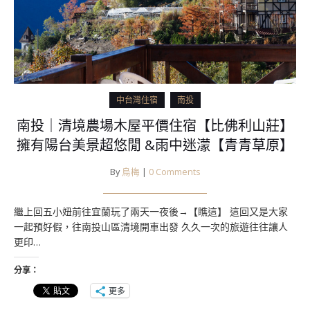
中台灣住宿
南投
南投｜清境農場木屋平價住宿【比佛利山莊】
擁有陽台美景超悠閒 &雨中迷濛【青青草原】
By
烏梅
|
0 Comments
繼上回五小妞前往宜蘭玩了兩天一夜後→【瞧這】 這回又是大家
一起預好假，往南投山區清境開車出發 久久一次的旅遊往往讓人
更印…
分享：
更多