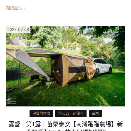
閱讀全文 »
2023-07-08
中台灣住宿
與kuga一起旅行
苗栗
露營｜第1露｜苗栗泰安【南灣蹓蹓農埸】新