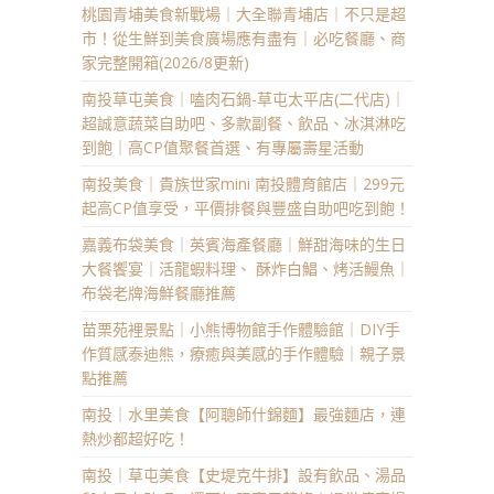
桃園青埔美食新戰場｜大全聯青埔店｜不只是超
市！從生鮮到美食廣場應有盡有｜必吃餐廳、商
家完整開箱(2026/8更新)
南投草屯美食｜嗑肉石鍋-草屯太平店(二代店)｜
超誠意蔬菜自助吧、多款副餐、飲品、冰淇淋吃
到飽｜高CP值聚餐首選、有專屬壽星活動
南投美食｜貴族世家mini 南投體育館店｜299元
起高CP值享受，平價排餐與豐盛自助吧吃到飽！
嘉義布袋美食｜英賓海產餐廳｜鮮甜海味的生日
大餐饗宴｜活龍蝦料理、 酥炸白鯧、烤活鰻魚｜
布袋老牌海鮮餐廳推薦
苗栗苑裡景點｜小熊博物館手作體驗館｜DIY手
作質感泰迪熊，療癒與美感的手作體驗｜親子景
點推薦
南投｜水里美食【阿聰師什錦麵】最強麵店，連
熱炒都超好吃！
南投｜草屯美食【史堤克牛排】設有飲品、湯品