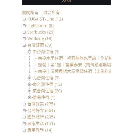
展開所有
|
收合所有
KUGA ST-Line (12)
Lightroom (8)
Starbucks (26)
Wedding (18)
台灣好宿 (39)
中台灣住宿 (3)
南投水里住宿｜福容徠旅水里店｜全新純白建築，
露營｜第1露｜苗栗泰安【南灣蹓蹓農埸】新手爸媽與
南投｜清境農場木屋平價住宿【比佛利山莊】擁有陽
北台灣住宿 (3)
南台灣住宿 (12)
東台灣住宿 (20)
離島住宿 (1)
台灣好美 (275)
台灣好食 (661)
國外旅行 (205)
居家生活 (151)
應用教學 (14)