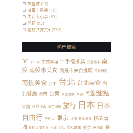
棒壘球 (28)
機車｜重機 (15)
生活大小事 (35)
開箱 (90)
體驗共賞文♥ (232)
熱門標籤
南
3C
伴手禮推薦
中式料理
兒童繪本
下午茶
投
南投市美食
南投市美食推薦
南投景點
台北
南投美食
台北美食
台
台中
宅配甜點
台東
北餐廳
台南
喜餅
台東景點
日本
日本
旅行
宜蘭
彌月禮盒
彌月蛋糕
自由行
東京
桃園青
星巴克
桃園美食
桃園
埔
繪
童書
甜點推薦
紐西蘭
桃園青埔美食
沖繩
甜點