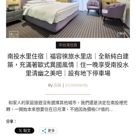
中台灣住宿
南投水里住宿｜福容徠旅水里店｜全新純白建
築，充滿著歐式異國風情｜住一晚享受南投水
里清幽之美吧｜設有地下停車場
By
烏梅
|
0 Comments
和家人的家庭旅遊沒有選擇其他城市，我們還是決定在南投裡兜
轉，一開始本來想要住在日月潭，不過因為價格CP值的…
分享：
更多