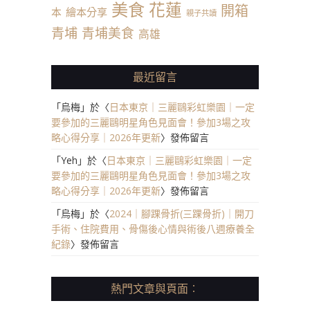
美食
花蓮
開箱
本
繪本分享
親子共讀
青埔
青埔美食
高雄
最近留言
「
烏梅
」於〈
日本東京｜三麗鷗彩虹樂園｜一定
要參加的三麗鷗明星角色見面會！參加3場之攻
略心得分享｜2026年更新
〉發佈留言
「
Yeh
」於〈
日本東京｜三麗鷗彩虹樂園｜一定
要參加的三麗鷗明星角色見面會！參加3場之攻
略心得分享｜2026年更新
〉發佈留言
「
烏梅
」於〈
2024｜腳踝骨折(三踝骨折)｜開刀
手術、住院費用、骨傷後心情與術後八週療養全
紀錄
〉發佈留言
熱門文章與頁面︰