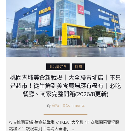
北台灣好食
桃園
桃園青埔美食新戰場｜大全聯青埔店｜不只
是超市！從生鮮到美食廣場應有盡有｜必吃
餐廳、商家完整開箱(2026/8更新)
By
烏梅
|
0 Comments
\\ ​ #桃園青埔 美食新戰場 // IKEA+大全聯 1F 商場開幕實況踩
點趣 .ᐟ.ᐟ ​ 親眼看到「青埔大全聯」…