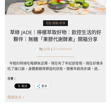
宅配/甜點/好食
萃綠 JADE｜檸檬萃取好物：飲控生活的好
夥伴｜無糖「果膠代謝酵素」開箱分享
By
烏梅
|
0 Comments
年輕的時候吃喝肆無忌憚，現在有了年紀卻發現，現在好像多
吃了幾口飯，身體都顯得罪惡的狀態，隨著年齡與步調，過…
分享：
更多
閱讀全文 »