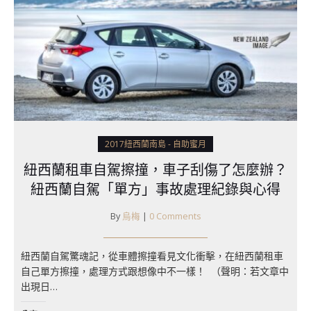
2017紐西蘭南島 - 自助蜜月
紐西蘭租車自駕擦撞，車子刮傷了怎麼辦？
紐西蘭自駕「單方」事故處理紀錄與心得
By
烏梅
|
0 Comments
紐西蘭自駕驚魂記，從車體擦撞看見文化衝擊，在紐西蘭租車
自己單方擦撞，處理方式跟想像中不一樣！ ​ （聲明：若文章中
出現日…