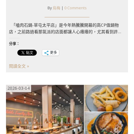
By
烏梅
|
0 Comments
「嗑肉石鍋-草屯太平店」是今年熱騰騰開幕的高CP值鍋物
店，之前路過看那氣派的店面都讓人心癢癢的，尤其看到許…
分享：
更多
閱讀全文 »
2026-03-04