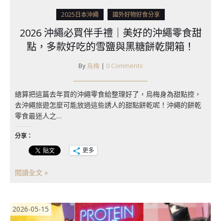
2025日本沖繩
國外好物好食分享
2026 沖繩必買伴手禮｜美好的沖繩零食甜
點，多款好吃的雪鹽與黑糖餅乾開箱！
By
烏梅
|
0 Comments
總算把這篇去年買的沖繩零食給整理好了，烏梅身為甜點控，
去沖繩旅遊怎麼可能放過這些誘人的甜點餅乾呢！沖繩的餅乾
零食最迷人之…
分享：
更多
閱讀全文 »
2026-05-15