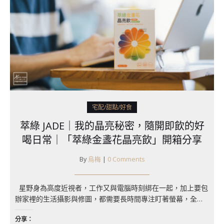
宅配/甜點/好食
萃綠 JADE｜我的晶亮秘密，隨開即飲的好
喝日常｜「萃綠金盞花晶亮飲」開箱分享
By
烏梅
|
0 Comments
星野身為高度近視者，工作又與電腦時刻綁在一起，加上要包
辦家裡的生活攝影與修圖，都需要長時間專注盯著螢幕，全…
分享：