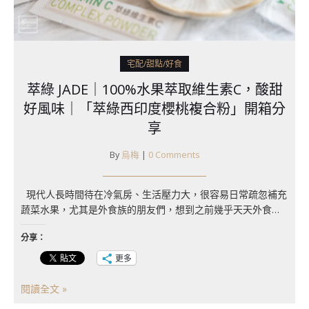
宅配/甜點/好食
萃綠 JADE｜100%水果萃取維生素C，酸甜
好風味｜「萃綠西印度櫻桃複合粉」開箱分
享
By
烏梅
|
0 Comments
現代人長時間待在冷氣房、生活壓力大，很容易日常疏忽補充
蔬菜水果，尤其是外食族的朋友們，想到之前幾乎天天外食…
分享：
更多
閱讀全文 »