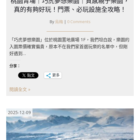
桃園青埔｜巧虎夢想樂園｜質感親子樂園，
真的有夠好玩！門票、必玩設施全攻略！
By
烏梅
|
0 Comments
​「巧虎夢想樂園」位於桃園置地廣場 1F，我們坦白說，樂園的
入園票價確實偏貴，原本不在我們家首選玩樂的名單中，但剛
好遇到…
分享：
更多
閱讀全文 »
2025-12-09