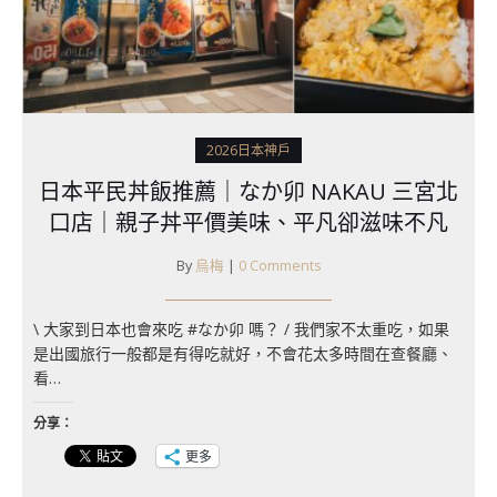
2026日本神戶
日本平民丼飯推薦｜なか卯 NAKAU 三宮北
口店｜親子丼平價美味、平凡卻滋味不凡
By
烏梅
|
0 Comments
\ 大家到日本也會來吃 #なか卯 嗎？ / 我們家不太重吃，如果
是出國旅行一般都是有得吃就好，不會花太多時間在查餐廳、
看…
分享：
更多