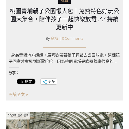
桃園
桃園青埔親子公園懶人包｜免費特色好玩公
園大集合，陪伴孩子一起快樂放電 .ᐟ.ᐟ 持續
更新中
By
烏梅
|
0 Comments
身為青埔地方媽媽，最喜歡帶著孩子輕鬆去公園放電，這樣孩
子回家才會累到斷電哈哈，因為桃園青埔是綠覆蓋率很高的…
分享：
更多
閱讀全文 »
2025-09-05