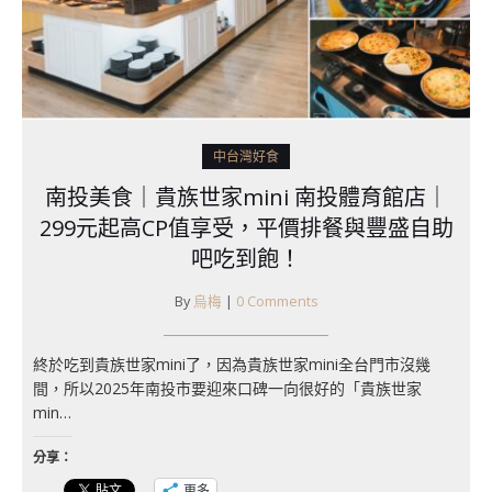
中台灣好食
南投美食｜貴族世家mini 南投體育館店｜
299元起高CP值享受，平價排餐與豐盛自助
吧吃到飽！
By
烏梅
|
0 Comments
終於吃到貴族世家mini了，因為貴族世家mini全台門市沒幾
間，所以2025年南投市要迎來口碑一向很好的「貴族世家
min…
分享：
更多