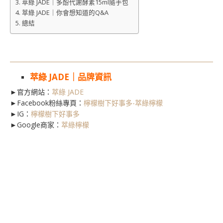
萃綠 JADE｜多酚代謝酵素15ml隨手包
萃綠 JADE｜你會想知道的Q&A
總結
萃綠 JADE｜品牌資訊
►官方網站：
萃綠 JADE
►Facebook粉絲專頁：
檸檬樹下好事多-萃綠檸檬
►IG：
檸檬樹下好事多
►Google商家：
萃綠檸檬