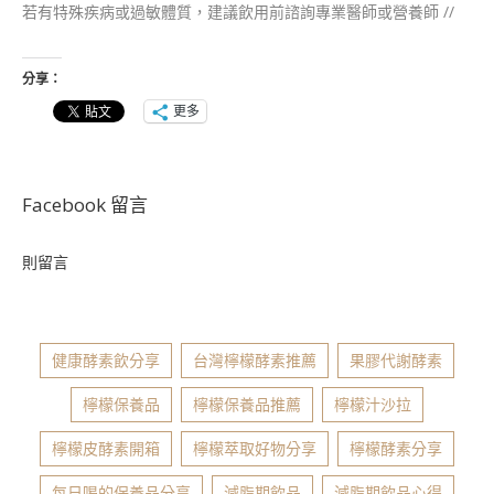
若有特殊疾病或過敏體質，建議飲用前諮詢專業醫師或營養師 //
分享：
更多
Facebook 留言
則留言
健康酵素飲分享
台灣檸檬酵素推薦
果膠代謝酵素
檸檬保養品
檸檬保養品推薦
檸檬汁沙拉
檸檬皮酵素開箱
檸檬萃取好物分享
檸檬酵素分享
每日喝的保養品分享
減脂期飲品
減脂期飲品心得