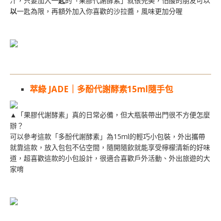
汁，只要加入
一匙
的「果膠代謝酵素」就很完美，怕酸的朋友可以
以
一匙為限，再額外加入你喜歡的沙拉醬，風味更加分喔
萃綠 JADE｜多酚代謝酵素15ml隨手包
▲「果膠代謝酵素」真的日常必備，但大瓶裝帶出門很不方便怎麼
辦？
可以參考這款「多酚代謝酵素」為15ml的輕巧小包裝，外出攜帶
就靠這款，放入包包不佔空間，隨開隨飲就能享受檸檬清新的好味
道，超喜歡這款的小包設計，很適合喜歡戶外活動、外出旅遊的大
家唷