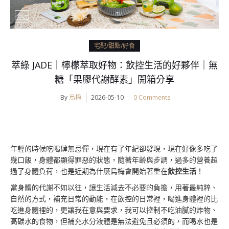
宅配/甜點/好食
萃綠 JADE｜檸檬萃取好物：飲控生活的好夥伴｜無
糖「果膠代謝酵素」開箱分享
By
烏梅
2026-05-10
0 Comments
年輕的時候吃喝肆無忌憚，現在有了年紀卻發現，現在好像多吃了
幾口飯，身體都顯得罪惡的狀態，隨著年齡與步調，過多的營養超
過了身體負荷，也是近期為什麼烏梅會開始著重在
飲控生活
！
當身體的代謝不如以往，讓生活減去不必要的負擔，用著最純粹、
自然的方式，補充日常的動能，在飲控的日常裡，喝進身體裡的比
吃進身體裡的，更讓我在意與要求，我可以控制不吃油膩的炸物、
高碳水的食物，但補充水分液體是無法避免且必須的，而喝水也是