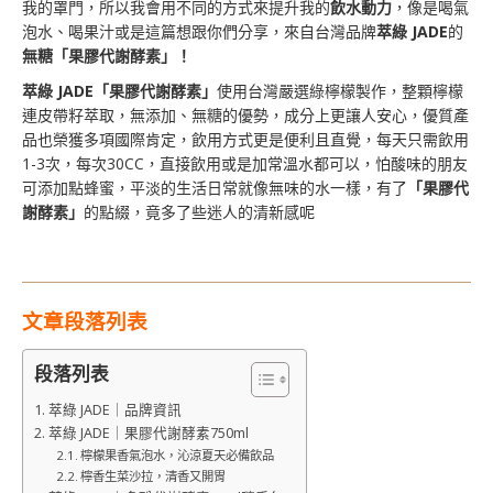
我的罩門，所以我會用不同的方式來提升我的
飲水動力
，像是喝氣
泡水、喝果汁或是這篇想跟你們分享，來自台灣品牌
萃綠 JADE
的
無糖「果膠代謝酵素」！
萃綠 JADE
「果膠代謝酵素」
使用台灣嚴選綠檸檬製作，整顆檸檬
連皮帶籽萃取，無添加、無糖的優勢，成分上更讓人安心，優質產
品也榮獲多項國際肯定，飲用方式更是便利且直覺，每天只需飲用
1-3次，每次30CC，直接飲用或是加常溫水都可以，怕酸味的朋友
可添加點蜂蜜，平淡的生活日常就像無味的水一樣，有了
「果膠代
謝酵素」
的點綴，竟多了些迷人的清新感呢
文章段落列表
段落列表
萃綠 JADE｜品牌資訊
萃綠 JADE｜果膠代謝酵素750ml
檸檬果香氣泡水，沁涼夏天必備飲品
檸香生菜沙拉，清香又開胃