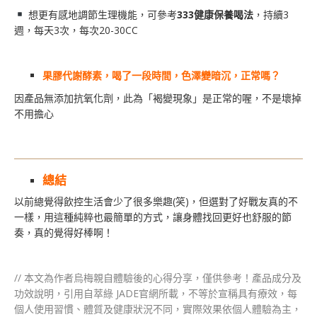
想更有感地調節生理機能，可參考
333健康保養喝法
，持續3
週，每天3次，每次20-30CC
果膠代謝酵素，喝了一段時間，色澤變暗沉，正常嗎？
因產品無添加抗氧化劑，此為「褐變現象」是正常的喔，不是壞掉
不用擔心
總結
以前總覺得飲控生活會少了很多樂趣(笑)，但選對了好戰友真的不
一樣，用這種純粹也最簡單的方式，讓身體找回更好也舒服的節
奏，真的覺得好棒啊！
// 本文為作者烏梅親自體驗後的心得分享，僅供參考！產品成分及
功效說明，引用自萃綠 JADE官網所載，不等於宣稱具有療效，每
個人使用習慣、體質及健康狀況不同，實際效果依個人體驗為主，