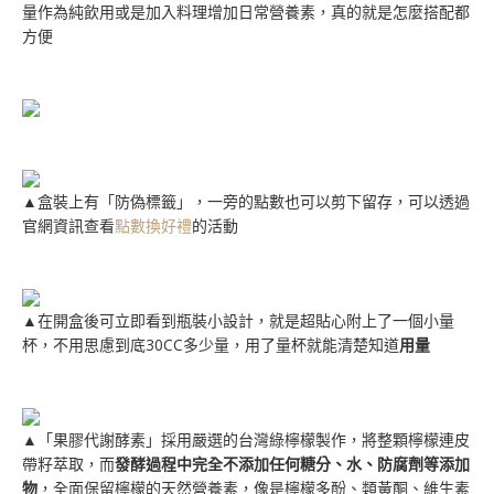
量作為純飲用或是加入料理增加日常營養素，真的就是怎麼搭配都
方便
▲盒裝上有「防偽標籤」，一旁的點數也可以剪下留存，可以透過
官網資訊查看
點數換好禮
的活動
▲在開盒後可立即看到瓶裝小設計，就是超貼心附上了一個小量
杯，不用思慮到底30CC多少量，用了量杯就能清楚知道
用量
▲「果膠代謝酵素」採用嚴選的台灣綠檸檬製作，將整顆檸檬連皮
帶籽萃取，而
發酵過程中完全不添加任何糖分、水、防腐劑等添加
物
，全面保留檸檬的天然營養素，像是檸檬多酚、類黃酮、維生素