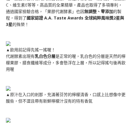
C、維生素E等等，高品質的全果精華，產品也取得了多項專利，
通過國家檢驗合格，「果膠代謝酵素」也因
無調整、零添加
的製
程，得到了
國家認證 A.A. Taste Awards 全球純粹風味獎2星與
3星
的殊榮！
▲飲用前記得先搖一搖喔！
代謝酵素出現有
乳白色分層
是正常的喔，乳白色的分層是天然的檸
檬果膠、膳食纖維等成分，多會懸浮在上層，所以記得搖勻後再飲
用喔
▲原汁在入口的剎那，充滿著芬芳的檸檬清香，口感上比想像中更
酸些，但不澀且帶有新鮮檸檬汁沒有的特有香氣