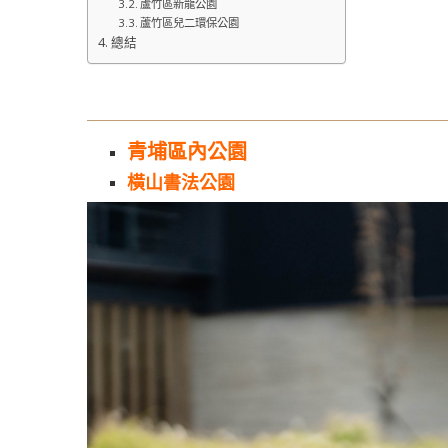
蘆竹區新龍公園
蘆竹區兒二環保公園
總結
青埔區內公園
橫山書法公園