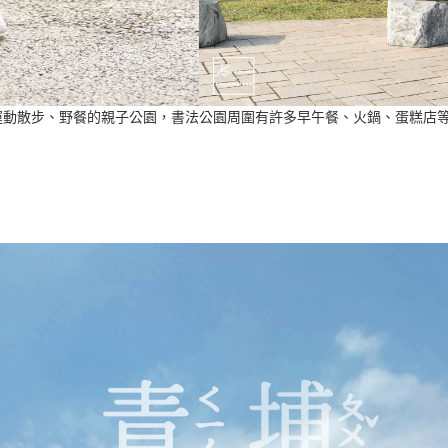
動散步、野餐的親子公園，書法公園周圍有許多早午餐、火鍋、蛋糕店等，