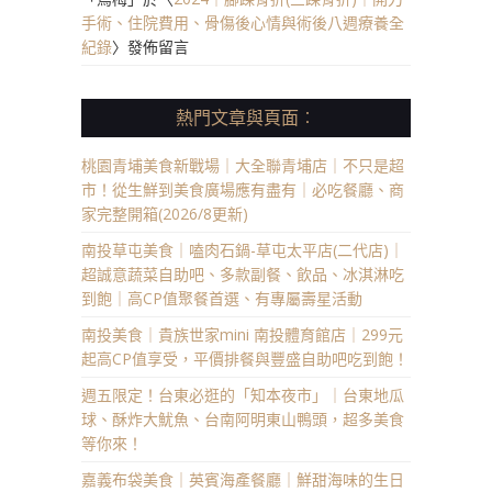
手術、住院費用、骨傷後心情與術後八週療養全
紀錄
〉發佈留言
熱門文章與頁面︰
桃園青埔美食新戰場｜大全聯青埔店｜不只是超
市！從生鮮到美食廣場應有盡有｜必吃餐廳、商
家完整開箱(2026/8更新)
南投草屯美食｜嗑肉石鍋-草屯太平店(二代店)｜
超誠意蔬菜自助吧、多款副餐、飲品、冰淇淋吃
到飽｜高CP值聚餐首選、有專屬壽星活動
南投美食｜貴族世家mini 南投體育館店｜299元
起高CP值享受，平價排餐與豐盛自助吧吃到飽！
週五限定！台東必逛的「知本夜市」｜台東地瓜
球、酥炸大魷魚、台南阿明東山鴨頭，超多美食
等你來！
嘉義布袋美食｜英賓海產餐廳｜鮮甜海味的生日