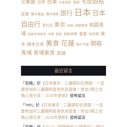
宅配甜點
台東
北餐廳
台南
喜餅
台東景點
日本
日本
旅行
宜蘭
彌月禮盒
彌月蛋糕
自由行
東京
桃園青
星巴克
桃園美食
桃園
埔
繪
童書
甜點推薦
紐西蘭
桃園青埔美食
沖繩
甜點
美食
花蓮
開箱
本
繪本分享
親子共讀
青埔
青埔美食
高雄
最近留言
「
烏梅
」於〈
日本東京｜三麗鷗彩虹樂園｜一定
要參加的三麗鷗明星角色見面會！參加3場之攻
略心得分享｜2026年更新
〉發佈留言
「
Yeh
」於〈
日本東京｜三麗鷗彩虹樂園｜一定
要參加的三麗鷗明星角色見面會！參加3場之攻
略心得分享｜2026年更新
〉發佈留言
「
烏梅
」於〈
2024｜腳踝骨折(三踝骨折)｜開刀