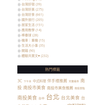
台灣好宿 (39)
台灣好美 (275)
台灣好食 (661)
國外旅行 (205)
居家生活 (151)
應用教學 (14)
棒壘球 (28)
機車｜重機 (15)
生活大小事 (35)
開箱 (90)
體驗共賞文♥ (232)
熱門標籤
南
3C
伴手禮推薦
中式料理
兒童繪本
下午茶
投
南投市美食
南投市美食推薦
南投景點
台北
南投美食
台北美食
台
台中