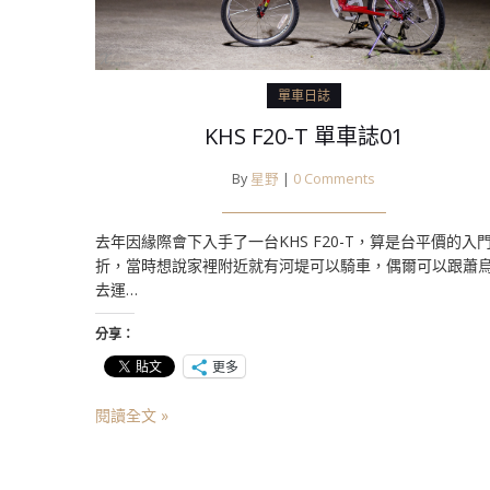
單車日誌
KHS F20-T 單車誌01
By
星野
|
0 Comments
去年因緣際會下入手了一台KHS F20-T，算是台平價的入
折，當時想說家裡附近就有河堤可以騎車，偶爾可以跟蕭
去運…
分享：
更多
閱讀全文 »