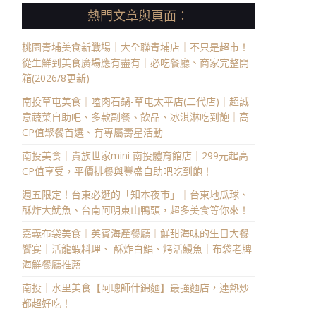
熱門文章與頁面︰
桃園青埔美食新戰場｜大全聯青埔店｜不只是超市！
從生鮮到美食廣場應有盡有｜必吃餐廳、商家完整開
箱(2026/8更新)
南投草屯美食｜嗑肉石鍋-草屯太平店(二代店)｜超誠
意蔬菜自助吧、多款副餐、飲品、冰淇淋吃到飽｜高
CP值聚餐首選、有專屬壽星活動
南投美食｜貴族世家mini 南投體育館店｜299元起高
CP值享受，平價排餐與豐盛自助吧吃到飽！
週五限定！台東必逛的「知本夜市」｜台東地瓜球、
酥炸大魷魚、台南阿明東山鴨頭，超多美食等你來！
嘉義布袋美食｜英賓海產餐廳｜鮮甜海味的生日大餐
饗宴｜活龍蝦料理、 酥炸白鯧、烤活鰻魚｜布袋老牌
海鮮餐廳推薦
南投｜水里美食【阿聰師什錦麵】最強麵店，連熱炒
都超好吃！