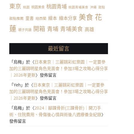
東京
桃園青埔
桃園美食
桃園
桃園青埔美食
沖繩
甜點
美食
花
繪本
繪本分享
童書
甜點推薦
紐西蘭
蓮
開箱
青埔
青埔美食
高雄
親子共讀
最近留言
「
烏梅
」於〈
日本東京｜三麗鷗彩虹樂園｜一定要參
加的三麗鷗明星角色見面會！參加3場之攻略心得分享
｜2026年更新
〉發佈留言
「
Yeh
」於〈
日本東京｜三麗鷗彩虹樂園｜一定要參
加的三麗鷗明星角色見面會！參加3場之攻略心得分享
｜2026年更新
〉發佈留言
「
烏梅
」於〈
2024｜腳踝骨折(三踝骨折)｜開刀手
術、住院費用、骨傷後心情與術後八週療養全紀錄
〉
發佈留言