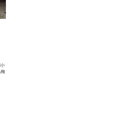
門小
烏梅