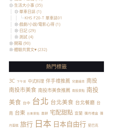
生活大小事 (35)
單車日誌 (1)
KHS F20-T 單車誌01
戲劇/小說/電影心得 (1)
日記 (29)
測試 (4)
開箱 (90)
體驗共賞文♥ (232)
熱門標籤
南投
3C
伴手禮推薦
中式料理
兒童繪本
下午茶
南投
南投市美食
南投市美食推薦
南投景點
台北
美食
台北美食
台北餐廳
台
台中
宅配甜點
台東
南
宜蘭
喜餅
彌月禮盒
彌
台東景點
日本
日本自由行
旅行
星巴克
月蛋糕