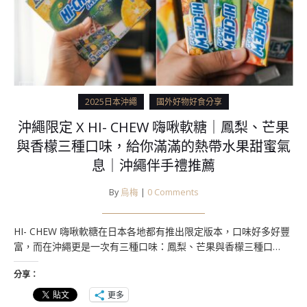
2025日本沖繩
國外好物好食分享
沖繩限定 X HI- CHEW 嗨啾軟糖｜鳳梨、芒果
與香檬三種口味，給你滿滿的熱帶水果甜蜜氣
息｜沖繩伴手禮推薦
By
烏梅
|
0 Comments
HI- CHEW 嗨啾軟糖在日本各地都有推出限定版本，口味好多好豐
富，而在沖繩更是一次有三種口味：鳳梨、芒果與香檬三種口…
分享：
更多