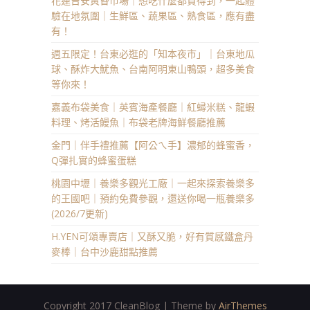
花蓮吉安黃昏市場｜想吃什麼都買得到，一起體
驗在地氛圍｜生鮮區、蔬果區、熟食區，應有盡
有！
週五限定！台東必逛的「知本夜市」｜台東地瓜
球、酥炸大魷魚、台南阿明東山鴨頭，超多美食
等你來！
嘉義布袋美食｜英賓海產餐廳｜紅蟳米糕、龍蝦
料理、烤活鰻魚｜布袋老牌海鮮餐廳推薦
金門｜伴手禮推薦【阿公ㄟ手】濃郁的蜂蜜香，
Q彈扎實的蜂蜜蛋糕
桃園中壢｜養樂多觀光工廠｜一起來探索養樂多
的王國吧｜預約免費參觀，還送你喝一瓶養樂多
(2026/7更新)
H.YEN可頌專賣店｜又酥又脆，好有質感鐵盒丹
麥棒｜台中沙鹿甜點推薦
Copyright 2017 CleanBlog | Theme by
AirThemes