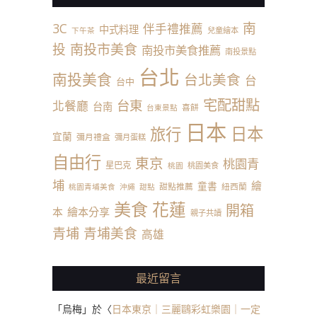
南
3C
伴手禮推薦
中式料理
兒童繪本
下午茶
投
南投市美食
南投市美食推薦
南投景點
台北
南投美食
台北美食
台
台中
宅配甜點
台東
北餐廳
台南
喜餅
台東景點
日本
日本
旅行
宜蘭
彌月禮盒
彌月蛋糕
自由行
東京
桃園青
星巴克
桃園美食
桃園
埔
繪
童書
甜點推薦
紐西蘭
桃園青埔美食
沖繩
甜點
美食
花蓮
開箱
本
繪本分享
親子共讀
青埔
青埔美食
高雄
最近留言
「
烏梅
」於〈
日本東京｜三麗鷗彩虹樂園｜一定