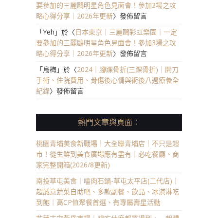
要參加的三麗鷗明星角色見面會！參加3場之攻
略心得分享｜2026年更新
〉發佈留言
「
Yeh
」於〈
日本東京｜三麗鷗彩虹樂園｜一定
要參加的三麗鷗明星角色見面會！參加3場之攻
略心得分享｜2026年更新
〉發佈留言
「
烏梅
」於〈
2024｜腳踝骨折(三踝骨折)｜開刀
手術、住院費用、骨傷後心情與術後八週療養全
紀錄
〉發佈留言
熱門文章與頁面︰
桃園青埔美食新戰場｜大全聯青埔店｜不只是超
市！從生鮮到美食廣場應有盡有｜必吃餐廳、商
家完整開箱(2026/8更新)
南投草屯美食｜嗑肉石鍋-草屯太平店(二代店)｜
超誠意蔬菜自助吧、多款副餐、飲品、冰淇淋吃
到飽｜高CP值聚餐首選、有專屬壽星活動