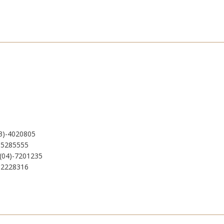
4020805
285555
-7201235
228316