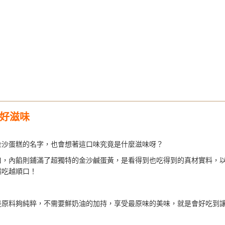
好滋味
金沙蛋糕的名字，也會想著這口味究竟是什麼滋味呀？
口，內餡則鋪滿了超獨特的金沙鹹蛋黃，是看得到也吃得到的真材實料，
越吃越順口！
是原料夠純粹，不需要鮮奶油的加持，享受最原味的美味，就是會好吃到