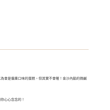
以為會是偏重口味的蛋糕，但其實不會喔！金沙內餡的微鹹
讓你心心念念的！