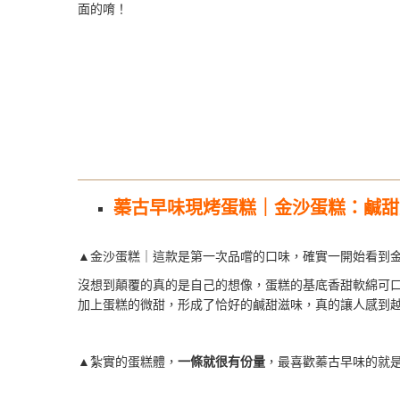
面的唷！
蓁古早味現烤蛋糕｜金沙蛋糕：鹹甜
▲金沙蛋糕｜這款是第一次品嚐的口味，確實一開始看到
沒想到顛覆的真的是自己的想像，蛋糕的基底香甜軟綿可
加上蛋糕的微甜，形成了恰好的鹹甜滋味，真的讓人感到
▲紮實的蛋糕體，
一條就很有份量
，最喜歡蓁古早味的就