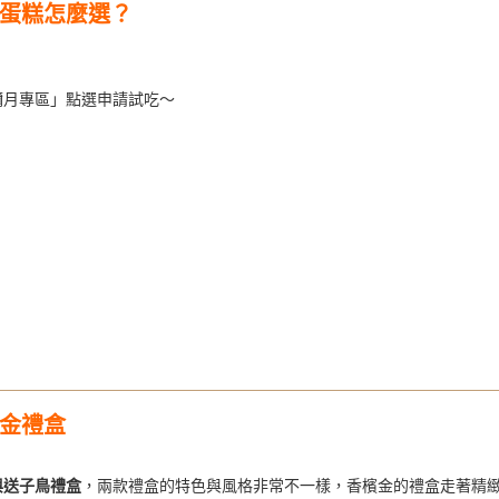
蛋糕怎麼選？
彌月專區」點選申請試吃～
金禮盒
與送子鳥禮盒
，兩款禮盒的特色與風格非常不一樣，香檳金的禮盒走著精