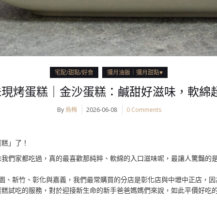
宅配/甜點/好食
彌月油飯｜彌月甜點♥
早味現烤蛋糕｜金沙蛋糕：鹹甜好滋味，軟
By
烏梅
2026-06-08
0 Comments
蛋糕」了！
味我們家都吃過，真的最喜歡那純粹、軟綿的入口滋味呢，最讓人驚豔的
桃園、新竹、彰化與嘉義，我們最常購買的分店是彰化店與中壢中正店，因
蛋糕試吃的服務，對於迎接新生命的新手爸爸媽媽們來說，如此平價好吃