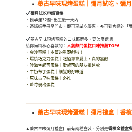
蓁古早味現烤蛋糕｜彌月試吃、彌月
彌月試吃申請資格
．懷孕滿32週~出生後十天內
．憑媽媽手冊至門市，即可享試吃優惠，亦可到官網的「
–
蓁古早味現烤蛋糕的口味那麼多，要怎麼選呢
給你烏梅私心喜歡的：
人氣熱門蛋糕口味推薦TOP6
．金沙蛋糕｜本篇的重頭戲啦！
．爆漿巧克力蛋糕｜吃過都會愛上，真的無敵
．陸海空起司蛋糕｜愛起司的朋友推這款
．牛奶布丁蛋糕｜細膩的好味道
．原味古早味蛋糕｜必推
．藍莓優格蛋糕
蓁古早味現烤蛋糕｜彌月禮盒｜
香檳
▲蓁古早味彌月禮盒目前有兩種盒裝，分別是
香檳金禮盒