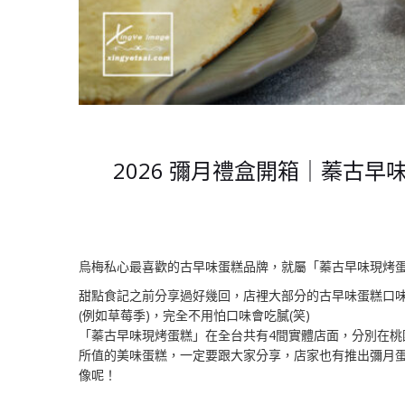
2026 彌月禮盒開箱｜蓁古
烏梅私心最喜歡的古早味蛋糕品牌，就屬「蓁古早味現烤
甜點食記之前分享過好幾回，店裡大部分的古早味蛋糕口
(例如草莓季)，完全不用怕口味會吃膩(笑)
「蓁古早味現烤蛋糕」在全台共有4間實體店面，分別在
所值的美味蛋糕，一定要跟大家分享，店家也有推出彌月
像呢！