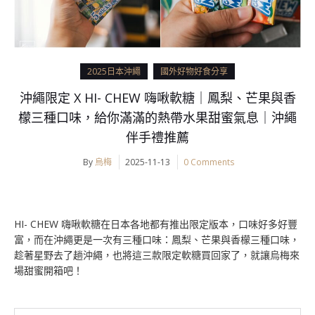
2025日本沖繩
國外好物好食分享
沖繩限定 X HI- CHEW 嗨啾軟糖｜鳳梨、芒果與香
檬三種口味，給你滿滿的熱帶水果甜蜜氣息｜沖繩
伴手禮推薦
By
烏梅
2025-11-13
0 Comments
HI- CHEW 嗨啾軟糖在日本各地都有推出限定版本，口味好多好豐
富，而在沖繩更是一次有三種口味：鳳梨、芒果與香檬三種口味，
趁著星野去了趟沖繩，也將這三款限定軟糖買回家了，就讓烏梅來
場甜蜜開箱吧！