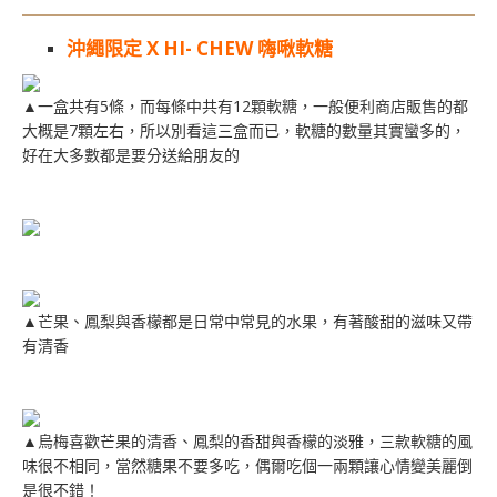
沖繩限定 X HI- CHEW 嗨啾軟糖
▲一盒共有5條，而每條中共有12顆軟糖，一般便利商店販售的都
大概是7顆左右，所以別看這三盒而已，軟糖的數量其實蠻多的，
好在大多數都是要分送給朋友的
▲芒果、鳳梨與香檬都是日常中常見的水果，有著酸甜的滋味又帶
有清香
▲烏梅喜歡芒果的清香、鳳梨的香甜與香檬的淡雅，三款軟糖的風
味很不相同，當然糖果不要多吃，偶爾吃個一兩顆讓心情變美麗倒
是很不錯！