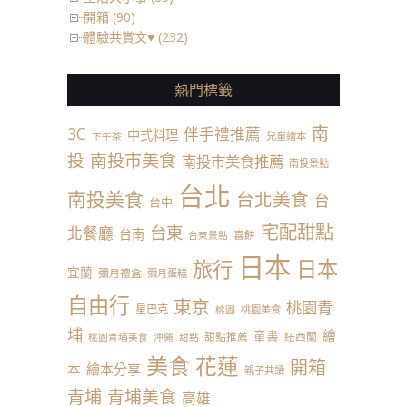
開箱 (90)
體驗共賞文♥ (232)
熱門標籤
南
3C
伴手禮推薦
中式料理
兒童繪本
下午茶
投
南投市美食
南投市美食推薦
南投景點
台北
南投美食
台北美食
台
台中
宅配甜點
台東
北餐廳
台南
喜餅
台東景點
日本
日本
旅行
宜蘭
彌月禮盒
彌月蛋糕
自由行
東京
桃園青
星巴克
桃園美食
桃園
埔
繪
童書
甜點推薦
紐西蘭
桃園青埔美食
沖繩
甜點
美食
花蓮
開箱
本
繪本分享
親子共讀
青埔
青埔美食
高雄