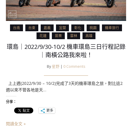
台南
台東
嘉義
宜蘭
彰化
桃園
機車旅行
花蓮
苗栗
雲林
高雄
環島｜2022/9/30-10/2 機車環島三日行程記錄
｜南橫公路我來啦！
By
星野
|
0 Comments
上上週(2022/9/30 – 10/2)完成了3天的機車環島之旅，對比這2
週以來不管各地是天…
分享：
更多
閱讀全文 »