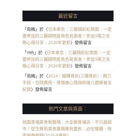
最近留言
「
烏梅
」於〈
日本東京｜三麗鷗彩虹樂園｜一定
要參加的三麗鷗明星角色見面會！參加3場之攻
略心得分享｜2026年更新
〉發佈留言
「
Yeh
」於〈
日本東京｜三麗鷗彩虹樂園｜一定
要參加的三麗鷗明星角色見面會！參加3場之攻
略心得分享｜2026年更新
〉發佈留言
「
烏梅
」於〈
2024｜腳踝骨折(三踝骨折)｜開刀
手術、住院費用、骨傷後心情與術後八週療養全
紀錄
〉發佈留言
熱門文章與頁面︰
桃園青埔美食新戰場｜大全聯青埔店｜不只是超
市！從生鮮到美食廣場應有盡有｜必吃餐廳、商
家完整開箱(2026/8更新)