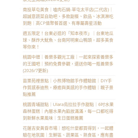
南投草屯美食｜嗑肉石鍋-草屯太平店(二代店)｜
超誠意蔬菜自助吧、多款副餐、飲品、冰淇淋吃
到飽｜高CP值聚餐首選、有專屬壽星活動
週五限定！台東必逛的「知本夜市」｜台東地瓜
球、酥炸大魷魚、台南阿明東山鴨頭，超多美食
等你來！
桃園中壢｜養樂多觀光工廠｜一起來探索養樂多
的王國吧｜預約免費參觀，還送你喝一瓶養樂多
(2026/7更新)
苗栗苑裡景點｜小熊博物館手作體驗館｜DIY手
作質感泰迪熊，療癒與美感的手作體驗｜親子景
點推薦
桃園青埔甜點｜UIara烏拉拉手作甜點｜6吋水果
森林蛋糕｜內層水果內餡放滿滿，每一口都吃得
到新鮮水果風味｜生日蛋糕推薦
花蓮吉安黃昏市場｜想吃什麼都買得到，一起體
驗在地氛圍｜生鮮區、蔬果區、熟食區，應有盡