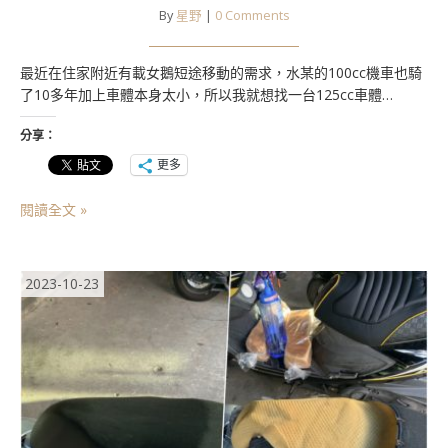
By
星野
|
0 Comments
最近在住家附近有載女鵝短途移動的需求，水某的100cc機車也騎
了10多年加上車體本身太小，所以我就想找一台125cc車體…
分享：
更多
閱讀全文 »
2023-10-23