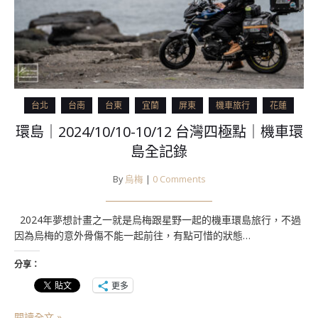
台北
台南
台東
宜蘭
屏東
機車旅行
花蓮
環島｜2024/10/10-10/12 台灣四極點｜機車環
島全記錄
By
烏梅
|
0 Comments
2024年夢想計畫之一就是烏梅跟星野一起的機車環島旅行，不過
因為烏梅的意外骨傷不能一起前往，有點可惜的狀態…
分享：
更多
閱讀全文 »