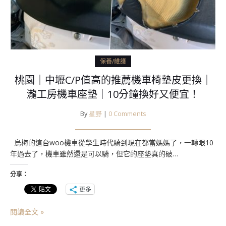
保養/維護
桃園｜中壢C/P值高的推薦機車椅墊皮更換｜
瀧工房機車座墊｜10分鐘換好又便宜！
By
星野
|
0 Comments
烏梅的這台woo機車從學生時代騎到現在都當媽媽了，一轉眼10
年過去了，機車雖然還是可以騎，但它的座墊真的破…
分享：
更多
閱讀全文 »