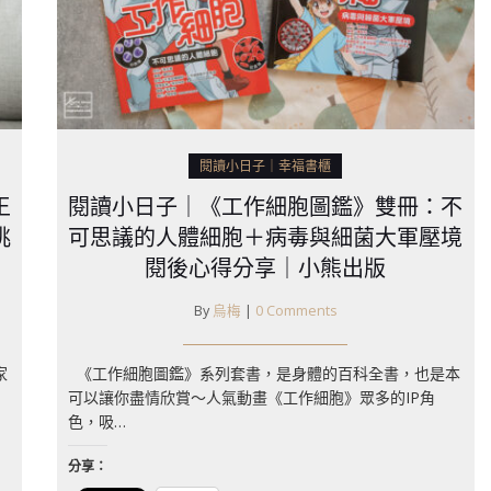
閱讀小日子｜幸福書櫃
王
閱讀小日子｜《工作細胞圖鑑》雙冊：不
挑
可思議的人體細胞＋病毒與細菌大軍壓境
閱後心得分享｜小熊出版
By
烏梅
|
0 Comments
家
《工作細胞圖鑑》系列套書，是身體的百科全書，也是本
可以讓你盡情欣賞～人氣動畫《工作細胞》眾多的IP角
色，吸…
分享：