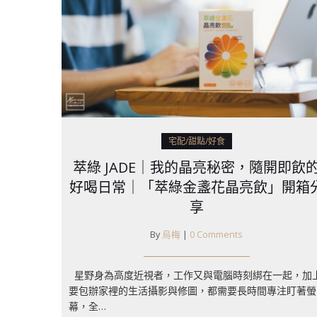
宅配/甜點/好食
萃綠 JADE｜我的晶亮秘密，隨開即飲
好喝日常｜「萃綠金盞花晶亮飲」開箱
享
By
烏梅
|
0 Comments
星野身為高度近視者，工作又與電腦時刻綁在一起，加
要包辦家裡的生活攝影與修圖，都需要長時間專注盯著螢
幕，全…