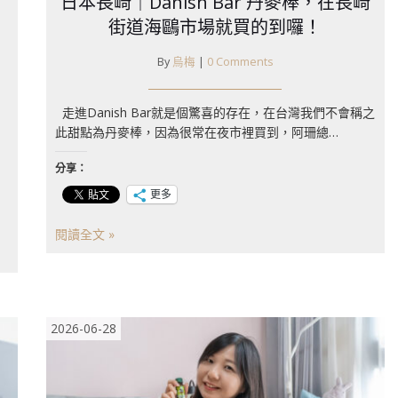
日本長崎｜Danish Bar 丹麥棒，在長崎
街道海鷗市場就買的到囉！
By
烏梅
|
0 Comments
​走進Danish Bar就是個驚喜的存在，在台灣我們不會稱之
此甜點為丹麥棒，因為很常在夜市裡買到，阿珊總…
分享：
更多
閱讀全文 »
2026-06-28