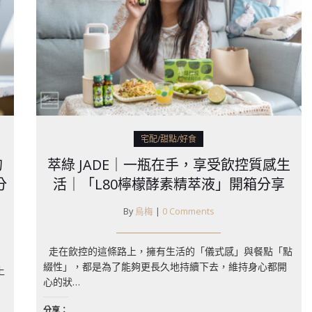
宅配/甜點/好食
的
萃綠 JADE｜一瓶在手，享受飲控質感生
分
活｜「L80檸檬酵素精萃液」開箱分享
By
烏梅
|
0 Comments
走在飲控的這條路上，擁有生活的「儀式感」與餐點「點
綴性」，都是為了能夠更長久地持續下去，維持身心都開
上
心的狀…
分享：