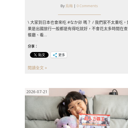
By
烏梅
|
0 Comments
\ 大家到日本也會來吃 #なか卯 嗎？ / 我們家不太重吃，
果是出國旅行一般都是有得吃就好，不會花太多時間在查
餐廳、看…
分享：
更多
閱讀全文 »
2026-07-21