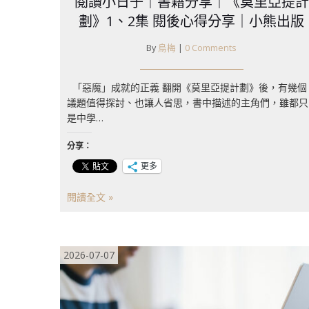
閱讀小日子｜書籍分享｜《莫里亞提計
劃》1、2集 閱後心得分享｜小熊出版
By
烏梅
|
0 Comments
「惡魔」成就的正義 翻開《莫里亞提計劃》後，有幾個
議題值得探討、也讓人省思，書中描述的主角們，雖都只
是中學…
分享：
更多
閱讀全文 »
2026-07-07