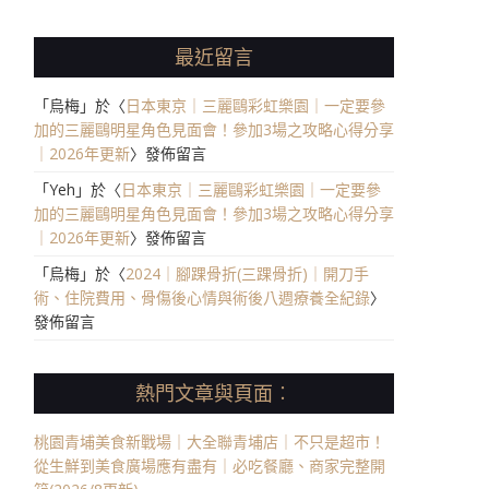
最近留言
「
烏梅
」於〈
日本東京｜三麗鷗彩虹樂園｜一定要參
加的三麗鷗明星角色見面會！參加3場之攻略心得分享
｜2026年更新
〉發佈留言
「
Yeh
」於〈
日本東京｜三麗鷗彩虹樂園｜一定要參
加的三麗鷗明星角色見面會！參加3場之攻略心得分享
｜2026年更新
〉發佈留言
「
烏梅
」於〈
2024｜腳踝骨折(三踝骨折)｜開刀手
術、住院費用、骨傷後心情與術後八週療養全紀錄
〉
發佈留言
熱門文章與頁面︰
桃園青埔美食新戰場｜大全聯青埔店｜不只是超市！
從生鮮到美食廣場應有盡有｜必吃餐廳、商家完整開