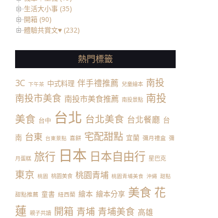
生活大小事 (35)
開箱 (90)
體驗共賞文♥ (232)
熱門標籤
南投
3C
伴手禮推薦
中式料理
兒童繪本
下午茶
南投
南投市美食
南投市美食推薦
南投景點
台北
美食
台北美食
台北餐廳
台
台中
宅配甜點
台東
南
宜蘭
喜餅
彌月禮盒
彌
台東景點
日本
日本自由行
旅行
星巴克
月蛋糕
東京
桃園青埔
桃園美食
桃園
桃園青埔美食
沖繩
甜點
美食
花
繪本
繪本分享
童書
甜點推薦
紐西蘭
蓮
開箱
青埔
青埔美食
高雄
親子共讀