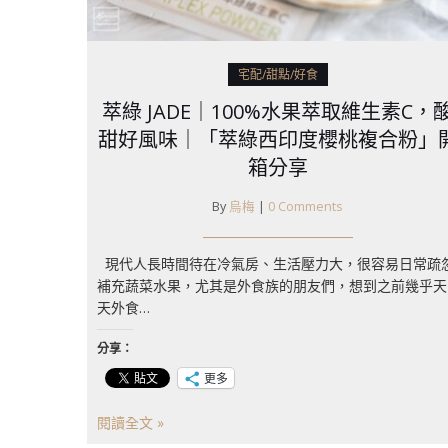
宅配/甜點/好食
萃綠 JADE｜100%水果萃取維生素C，
甜好風味｜「萃綠西印度櫻桃複合粉」
箱分享
By
烏梅
|
0 Comments
現代人長時間待在冷氣房、生活壓力大，很容易日常疏
補充蔬菜水果，尤其是外食族的朋友們，想到之前幾乎天
天外食…
分享：
更多
閱讀全文 »