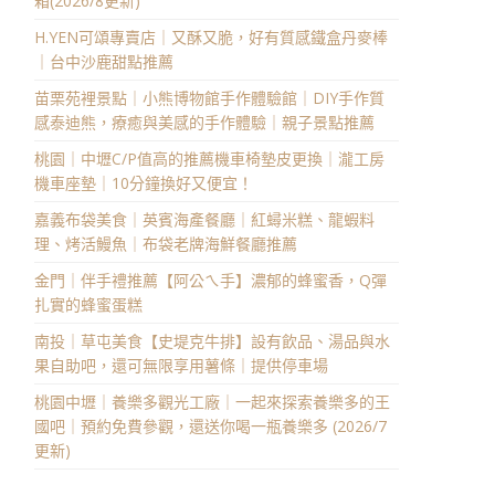
箱(2026/8更新)
H.YEN可頌專賣店｜又酥又脆，好有質感鐵盒丹麥棒
｜台中沙鹿甜點推薦
苗栗苑裡景點｜小熊博物館手作體驗館｜DIY手作質
感泰迪熊，療癒與美感的手作體驗｜親子景點推薦
桃園｜中壢C/P值高的推薦機車椅墊皮更換｜瀧工房
機車座墊｜10分鐘換好又便宜！
嘉義布袋美食｜英賓海產餐廳｜紅蟳米糕、龍蝦料
理、烤活鰻魚｜布袋老牌海鮮餐廳推薦
金門｜伴手禮推薦【阿公ㄟ手】濃郁的蜂蜜香，Q彈
扎實的蜂蜜蛋糕
南投｜草屯美食【史堤克牛排】設有飲品、湯品與水
果自助吧，還可無限享用薯條｜提供停車場
桃園中壢｜養樂多觀光工廠｜一起來探索養樂多的王
國吧｜預約免費參觀，還送你喝一瓶養樂多 (2026/7
更新)