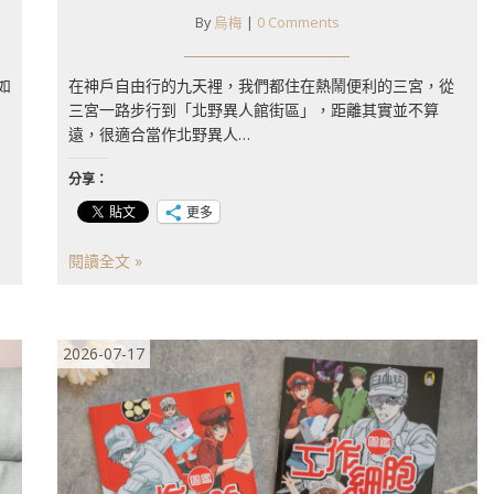
By
烏梅
|
0 Comments
如
在神戶自由行的九天裡，我們都住在熱鬧便利的三宮，從
三宮一路步行到「北野異人館街區」，距離其實並不算
遠，很適合當作北野異人…
分享：
更多
閱讀全文 »
2026-07-17