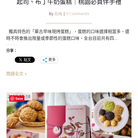
起司、布丁牛奶蛋糕｜桃園必買伴手禮
By
烏梅
|
0 Comments
獨具特色的「蓁古早味現烤蛋糕」，蛋糕的口味選擇相當多，還
時不時會推出限量或季節性的蛋糕口味，全台目前共有四…
分享：
更多
閱讀全文 »
2023-10-18
Save