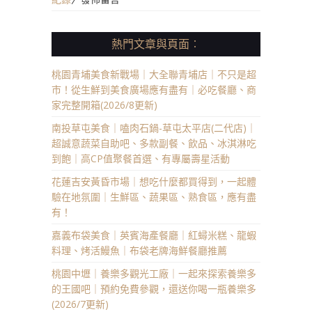
熱門文章與頁面︰
桃園青埔美食新戰場｜大全聯青埔店｜不只是超
市！從生鮮到美食廣場應有盡有｜必吃餐廳、商
家完整開箱(2026/8更新)
南投草屯美食｜嗑肉石鍋-草屯太平店(二代店)｜
超誠意蔬菜自助吧、多款副餐、飲品、冰淇淋吃
到飽｜高CP值聚餐首選、有專屬壽星活動
花蓮吉安黃昏市場｜想吃什麼都買得到，一起體
驗在地氛圍｜生鮮區、蔬果區、熟食區，應有盡
有！
嘉義布袋美食｜英賓海產餐廳｜紅蟳米糕、龍蝦
料理、烤活鰻魚｜布袋老牌海鮮餐廳推薦
桃園中壢｜養樂多觀光工廠｜一起來探索養樂多
的王國吧｜預約免費參觀，還送你喝一瓶養樂多
(2026/7更新)