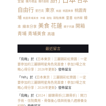
日本
旅行
宜蘭
彌月禮盒
彌月蛋糕
自由行
東京
桃園青
星巴克
桃園美食
桃園
埔
繪
童書
甜點推薦
紐西蘭
桃園青埔美食
沖繩
甜點
美食
花蓮
開箱
本
繪本分享
親子共讀
青埔
青埔美食
高雄
最近留言
「
烏梅
」於〈
日本東京｜三麗鷗彩虹樂園｜一定
要參加的三麗鷗明星角色見面會！參加3場之攻
略心得分享｜2026年更新
〉發佈留言
「
Yeh
」於〈
日本東京｜三麗鷗彩虹樂園｜一定
要參加的三麗鷗明星角色見面會！參加3場之攻
略心得分享｜2026年更新
〉發佈留言
「
烏梅
」於〈
2024｜腳踝骨折(三踝骨折)｜開刀
手術、住院費用、骨傷後心情與術後八週療養全
紀錄
〉發佈留言