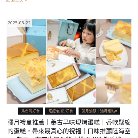
2025-03-22
北台灣好食
宅配/甜點/好食
彌月油飯｜彌月甜點♥
彌月禮盒推薦｜蓁古早味現烤蛋糕｜香軟鬆綿
的蛋糕，帶來最真心的祝福｜口味推薦陸海空