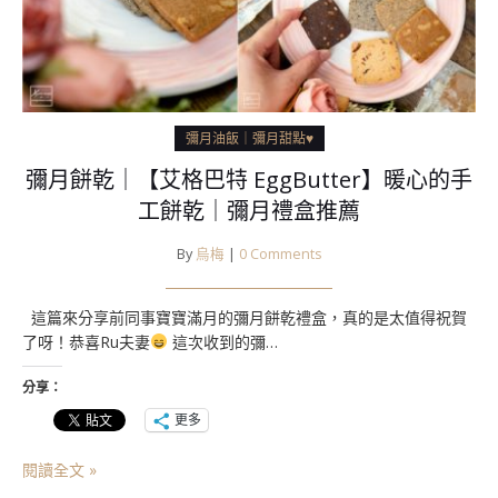
彌月油飯｜彌月甜點♥
彌月餅乾｜【艾格巴特 EggButter】暖心的手
工餅乾｜彌月禮盒推薦
By
烏梅
|
0 Comments
這篇來分享前同事寶寶滿月的彌月餅乾禮盒，真的是太值得祝賀
了呀！恭喜Ru夫妻
這次收到的彌…
分享：
更多
閱讀全文 »