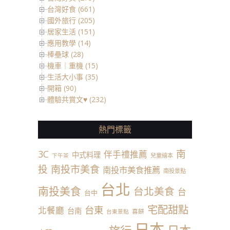
台灣好食 (661)
國外旅行 (205)
居家生活 (151)
應用教學 (14)
棒壘球 (28)
機車｜重機 (15)
生活大小事 (35)
開箱 (90)
體驗共賞文♥ (232)
熱門標籤
南
3C
伴手禮推薦
中式料理
兒童繪本
下午茶
投
南投市美食
南投市美食推薦
南投景點
台北
南投美食
台北美食
台
台中
宅配甜點
台東
北餐廳
台南
喜餅
台東景點
日本