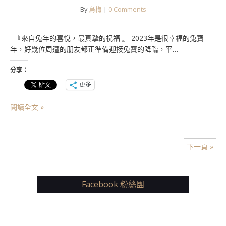
By
烏梅
|
0 Comments
『來自兔年的喜悅，最真摯的祝福 』 2023年是很幸福的兔寶
年，好幾位周遭的朋友都正準備迎接兔寶的降臨，平…
分享：
更多
閱讀全文 »
下一頁 »
Facebook 粉絲團