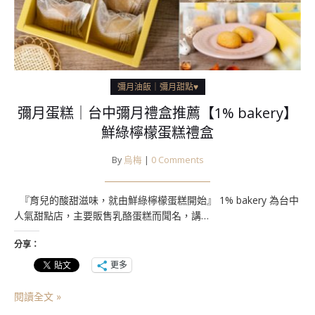
彌月油飯｜彌月甜點♥
彌月蛋糕｜台中彌月禮盒推薦【1% bakery】
鮮綠檸檬蛋糕禮盒
By
烏梅
|
0 Comments
『育兒的酸甜滋味，就由鮮綠檸檬蛋糕開始』 1% bakery 為台中
人氣甜點店，主要販售乳酪蛋糕而聞名，講…
分享：
更多
閱讀全文 »