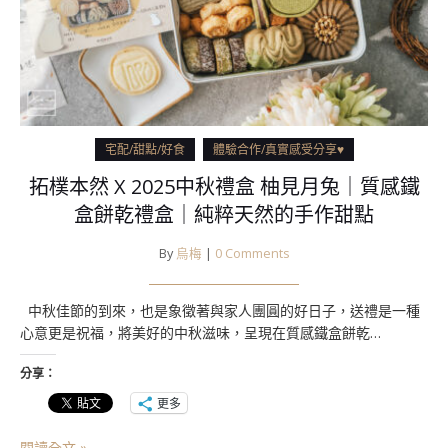
宅配/甜點/好食
體驗合作/真實感受分享♥
拓樸本然 X 2025中秋禮盒 柚見月兔｜質感鐵
盒餅乾禮盒｜純粹天然的手作甜點
By
烏梅
|
0 Comments
中秋佳節的到來，也是象徵著與家人團圓的好日子，送禮是一種
心意更是祝福，將美好的中秋滋味，呈現在質感鐵盒餅乾…
分享：
更多
閱讀全文 »