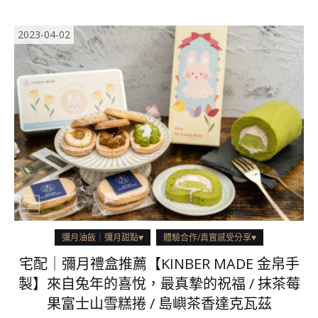
2023-04-02
彌月油飯｜彌月甜點♥
體驗合作/真實感受分享♥
宅配｜彌月禮盒推薦【KINBER MADE 金帛手
製】來自兔年的喜悅，最真摯的祝福 / 抹茶莓
果富士山雪糕捲 / 島嶼茶香達克瓦茲