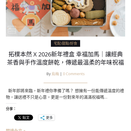
宅配/甜點/好食
拓樸本然 X 2026新年禮盒 幸福加馬｜讓經典
茶香與手作溫度餅乾，傳遞最溫柔的年味祝福
By
烏梅
|
0 Comments
新年即將來臨，新年禮你準備了嗎？ 想擁有一份能傳遞溫度的禮
物，讓送禮不只是心意，更是一份對來年的滿滿祝福嗎…
分享：
更多
閱讀全文 »