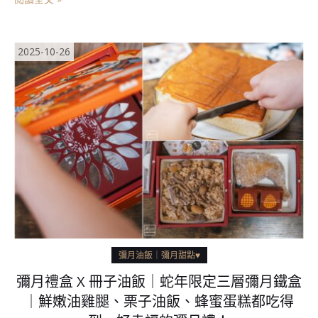
2025-10-26
彌月油飯｜彌月甜點♥
彌月禮盒 X 冊子油飯｜蛇年限定三層彌月鐵盒
｜鮮嫩油雞腿、栗子油飯、蜂蜜蛋糕都吃得