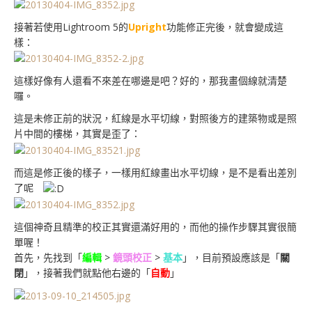
接著若使用Lightroom 5的
Upright
功能修正完後，就會變成這
樣：
這樣好像有人還看不來差在哪邊是吧？好的，那我畫個線就清楚
囉。
這是未修正前的狀況，紅線是水平切線，對照後方的建築物或是照
片中間的樓梯，其實是歪了：
而這是修正後的樣子，一樣用紅線畫出水平切線，是不是看出差別
了呢
這個神奇且精準的校正其實還滿好用的，而他的操作步驟其實很簡
單喔！
首先，先找到「
編輯
>
鏡頭校正
>
基本
」，目前預設應該是「
關
閉
」，接著我們就點他右邊的「
自動
」