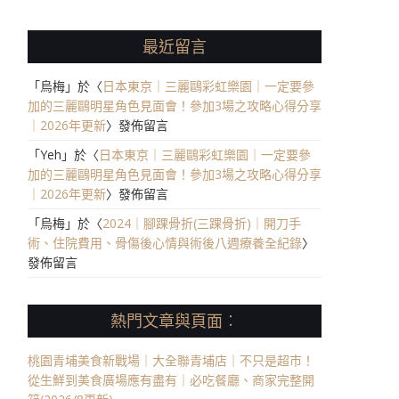
最近留言
「
烏梅
」於〈
日本東京｜三麗鷗彩虹樂園｜一定要參
加的三麗鷗明星角色見面會！參加3場之攻略心得分享
｜2026年更新
〉發佈留言
「
Yeh
」於〈
日本東京｜三麗鷗彩虹樂園｜一定要參
加的三麗鷗明星角色見面會！參加3場之攻略心得分享
｜2026年更新
〉發佈留言
「
烏梅
」於〈
2024｜腳踝骨折(三踝骨折)｜開刀手
術、住院費用、骨傷後心情與術後八週療養全紀錄
〉
發佈留言
熱門文章與頁面︰
桃園青埔美食新戰場｜大全聯青埔店｜不只是超市！
從生鮮到美食廣場應有盡有｜必吃餐廳、商家完整開