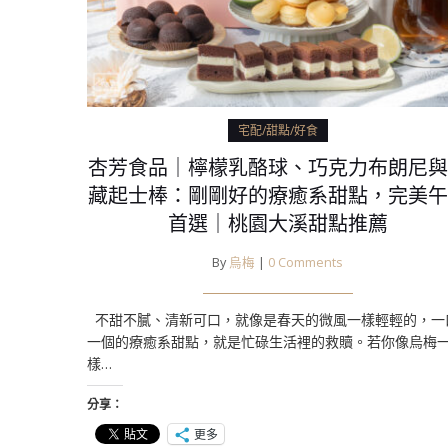
宅配/甜點/好食
杏芳食品｜檸檬乳酪球、巧克力布朗尼與
藏起士棒：剛剛好的療癒系甜點，完美午
首選｜桃園大溪甜點推薦
By
烏梅
|
0 Comments
不甜不膩、清新可口，就像是春天的微風一樣輕輕的，一
一個的療癒系甜點，就是忙碌生活裡的救贖。若你像烏梅
樣…
分享：
更多