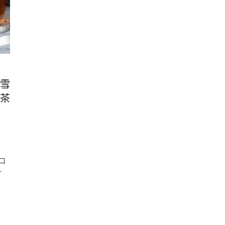
雪
茶
口
一