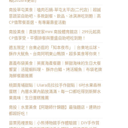
箱(2026/8更新)
南投草屯美食｜嗑肉石鍋-草屯太平店(二代店)｜超誠
意蔬菜自助吧、多款副餐、飲品、冰淇淋吃到飽｜高
CP值聚餐首選、有專屬壽星活動
南投美食｜貴族世家mini 南投體育館店｜299元起高
CP值享受，平價排餐與豐盛自助吧吃到飽！
週五限定！台東必逛的「知本夜市」｜台東地瓜球、
酥炸大魷魚、台南阿明東山鴨頭，超多美食等你來！
嘉義布袋美食｜英賓海產餐廳｜鮮甜海味的生日大餐
饗宴｜活龍蝦料理、 酥炸白鯧、烤活鰻魚｜布袋老牌
海鮮餐廳推薦
桃園青埔甜點｜UIara烏拉拉手作甜點｜6吋水果森林
蛋糕｜內層水果內餡放滿滿，每一口都吃得到新鮮水
果風味｜生日蛋糕推薦
南投｜水里美食【阿聰師什錦麵】最強麵店，連熱炒
都超好吃！
苗栗苑裡景點｜小熊博物館手作體驗館｜DIY手作質