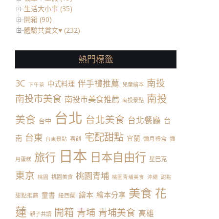
生活大小事 (35)
開箱 (90)
體驗共賞文♥ (232)
熱門標籤
南投
3C
伴手禮推薦
中式料理
兒童繪本
下午茶
南投
南投市美食
南投市美食推薦
南投景點
台北
美食
台北美食
台北餐廳
台
台中
宅配甜點
台東
南
宜蘭
喜餅
彌月禮盒
彌
台東景點
日本
日本自由行
旅行
星巴克
月蛋糕
東京
桃園青埔
桃園美食
桃園
桃園青埔美食
沖繩
甜點
美食
花
繪本
繪本分享
童書
甜點推薦
紐西蘭
蓮
開箱
青埔
青埔美食
高雄
親子共讀