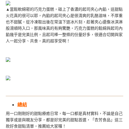
▲當鬆軟綿密的巧克力蛋糕，碰上了香濃的起司夾心內餡，這甜點
火花真的很可以耶，內餡的起司夾心是很清爽的乳酪滋味，不厚重
也不甜膩，從冷凍取出後在常溫下退冰片刻，趁著夾心還像冰淇淋
般滑順時入口，那風味真的有夠驚艷，巧克力蛋糕的鬆綿與起司內
餡幾乎是完美比例，且起司棒一整條的份量好多，很適合切開與家
人一起分享、共食，真的超享受啊！
總結
用一口剛剛好的甜點療癒日常，每一口都是真材實料，不論是自己
獨享或是與親友分享，都是好完美的甜點首選，「杏芳食品」這三
款好食甜點清單，推薦給大家囉！