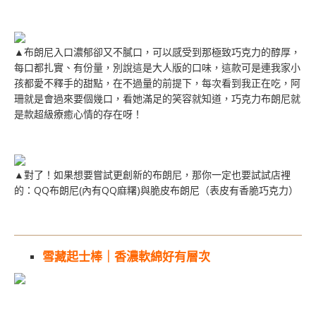
▲布朗尼入口濃郁卻又不膩口，可以感受到那極致巧克力的醇厚，
每口都扎實、有份量，別說這是大人版的口味，這款可是連我家小
孩都愛不釋手的甜點，在不過量的前提下，每次看到我正在吃，阿
珊就是會過來要個幾口，看她滿足的笑容就知道，巧克力布朗尼就
是款超級療癒心情的存在呀！
▲對了！如果想要嘗試更創新的布朗尼，那你一定也要試試店裡
的：QQ布朗尼(內有QQ麻糬)與脆皮布朗尼（表皮有香脆巧克力）
雪藏起士棒｜香濃軟綿好有層次