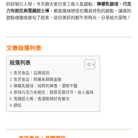
的好吸引人呀。今天跟大家分享三款人氣甜點：
檸檬乳酪球、巧克
力布朗尼與雪藏起士棒
，都是風味絕佳也獨具特色的甜點，讓我的
甜點魂徹底被勾了起來，這份美好的輕午茶時光，分享給大家啦！
文章段落列表
段落列表
杏芳食品｜品牌資訊
杏芳食品｜粉嫩系精緻盒裝
檸檬乳酪球｜純粹的檸香，濃郁不膩
原味巧克力布朗尼｜醇厚苦甜可可，迷人風味
雪藏起士棒｜香濃軟綿好有層次
總結