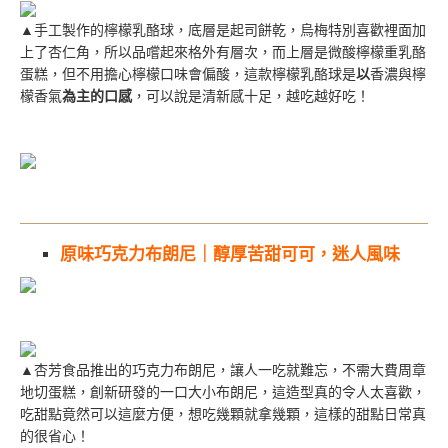
▲手工製作的檸檬乳酪球，底層是起司餅乾，烏梅特別喜歡裡面加
上了杏仁角，所以品嚐起來格外有層次，而上層是微酸檸檬重乳酪
蛋糕，但不用擔心檸檬口味會偏酸，這款檸檬乳酪球是
以
香濃與檸
檬香氣
為主的口感
，可以說是清新感十足，越吃越好吃！
原味巧克力布朗尼｜醇厚苦甜可可，迷人風味
▲杏芳食品推出的巧克力布朗尼，讓人一吃就難忘，不需大費周章
地切蛋糕，創新研發的一口大小布朗尼，這造型真的令人太喜歡，
吃甜點竟然可以這麼方便，想吃幾顆就拿幾顆，這樣的甜點日常真
的很省心！