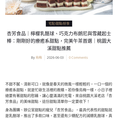
宅配/甜點/好食
杏芳食品｜檸檬乳酪球、巧克力布朗尼與雪藏起士
棒：剛剛好的療癒系甜點，完美午茶首選｜桃園大
溪甜點推薦
By
烏梅
2026-06-03
0 Comments
不甜不膩、清新可口，就像是春天的微風一樣輕輕的，一口一個的
療癒系甜點，就是忙碌生活裡的救贖。若你像烏梅一樣，小日子裡
總要有著甜點的慰藉，讓心靈滿滿的充電，來自桃園大溪老店「杏
芳食品」的美味甜點，這份甜點清單你一定要收下！
身為團購、辦公室甜點的寵兒「杏芳食品」，最具代表性的甜點就
是乳酪球，推出了多款口味，甚至還有少糖配方的減糖乳酪球，真