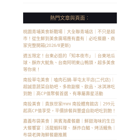
熱門文章與頁面︰
桃園青埔美食新戰場｜大全聯青埔店｜不只是超
市！從生鮮到美食廣場應有盡有｜必吃餐廳、商
家完整開箱(2026/8更新)
週五限定！台東必逛的「知本夜市」｜台東地瓜
球、酥炸大魷魚、台南阿明東山鴨頭，超多美食
等你來！
南投草屯美食｜嗑肉石鍋-草屯太平店(二代店)｜
超誠意蔬菜自助吧、多款副餐、飲品、冰淇淋吃
到飽｜高CP值聚餐首選、有專屬壽星活動
南投美食｜貴族世家mini 南投體育館店｜299元
起高CP值享受，平價排餐與豐盛自助吧吃到飽！
嘉義布袋美食｜英賓海產餐廳｜鮮甜海味的生日
大餐饗宴｜活龍蝦料理、 酥炸白鯧、烤活鰻魚｜
布袋老牌海鮮餐廳推薦