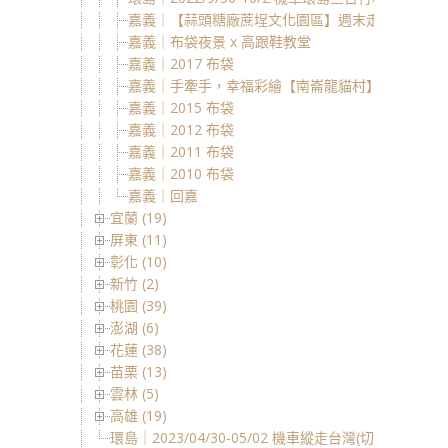
嘉義｜【蒜頭糖廠蔗埕文化園區】週末走走
嘉義｜布袋夜景 x 高跟鞋教堂
嘉義｜2017 布袋
嘉義｜手牽手，幸福彩繪【南崙龍貓村】
嘉義｜2015 布袋
嘉義｜2012 布袋
嘉義｜2011 布袋
嘉義｜2010 布袋
嘉義｜回嘉
宜蘭 (19)
屏東 (11)
彰化 (10)
新竹 (2)
桃園 (39)
澎湖 (6)
花蓮 (38)
苗栗 (13)
雲林 (5)
高雄 (19)
環島｜2023/04/30-05/02 機車縱走台灣(切地瓜) 全記