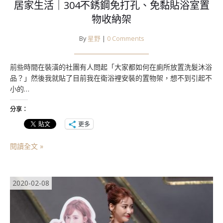
居家生活｜304不銹鋼免打孔、免黏貼浴室置
物收納架
By
星野
|
0 Comments
前些時間在裝潢的社團有人問起「大家都如何在廁所放置洗髮沐浴
品？」然後我就貼了目前我在衛浴裡安裝的置物架，想不到引起不
小的…
分享：
更多
閱讀全文 »
2020-02-08