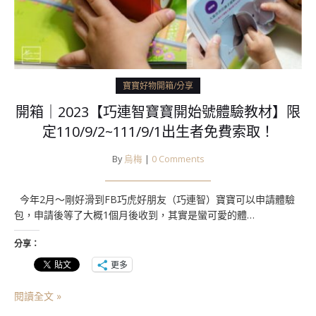
寶寶好物開箱/分享
開箱｜2023【巧連智寶寶開始號體驗教材】限
定110/9/2~111/9/1出生者免費索取！
By
烏梅
|
0 Comments
今年2月～剛好滑到FB巧虎好朋友（巧連智）寶寶可以申請體驗
包，申請後等了大概1個月後收到，其實是蠻可愛的體…
分享：
更多
閱讀全文 »