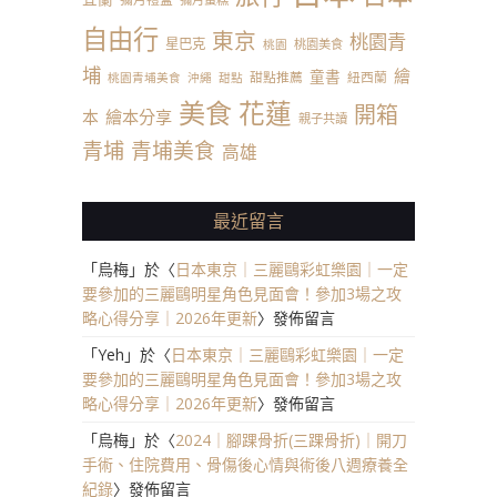
自由行
東京
桃園青
星巴克
桃園美食
桃園
埔
繪
童書
甜點推薦
紐西蘭
桃園青埔美食
沖繩
甜點
美食
花蓮
開箱
本
繪本分享
親子共讀
青埔
青埔美食
高雄
最近留言
「
烏梅
」於〈
日本東京｜三麗鷗彩虹樂園｜一定
要參加的三麗鷗明星角色見面會！參加3場之攻
略心得分享｜2026年更新
〉發佈留言
「
Yeh
」於〈
日本東京｜三麗鷗彩虹樂園｜一定
要參加的三麗鷗明星角色見面會！參加3場之攻
略心得分享｜2026年更新
〉發佈留言
「
烏梅
」於〈
2024｜腳踝骨折(三踝骨折)｜開刀
手術、住院費用、骨傷後心情與術後八週療養全
紀錄
〉發佈留言