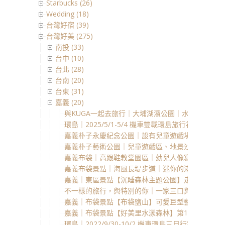
Starbucks (26)
Wedding (18)
台灣好宿 (39)
台灣好美 (275)
南投 (33)
台中 (10)
台北 (28)
台南 (20)
台東 (31)
嘉義 (20)
與KUGA一起去旅行｜大埔湖濱公園｜水岸邊的絕美
環島｜2025/5/1-5/4 機車雙載環島旅行初體驗
嘉義朴子永慶紀念公園｜設有兒童遊戲場，沙坑、
嘉義朴子藝術公園｜兒童遊戲區、地景沙坑滑梯區
嘉義布袋｜高跟鞋教堂園區｜幼兒人像寫真｜SAMYANG A
嘉義布袋景點｜海風長堤步道｜迷你的港邊景點，
嘉義｜東區景點【沉睡森林主題公園】走進可愛的
不一樣的旅行，與特別的你｜一家三口與KUGA ST-L
嘉義｜布袋景點【布袋鹽山】可愛巨型藝術老鼠情
嘉義｜布袋景點【好美里水漾森林】第1920號保安
環島｜2022/9/30-10/2 機車環島三日行程記錄