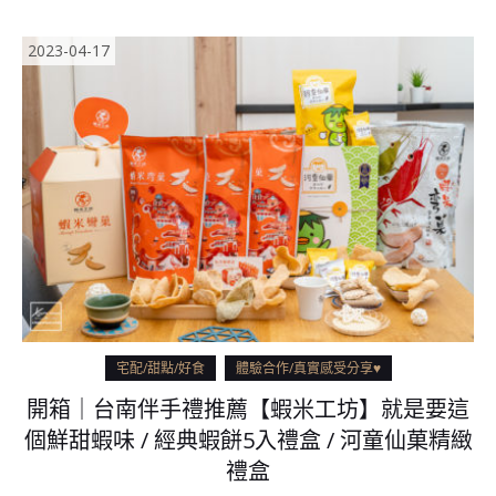
2023-04-17
宅配/甜點/好食
體驗合作/真實感受分享♥
開箱｜台南伴手禮推薦【蝦米工坊】就是要這
個鮮甜蝦味 / 經典蝦餅5入禮盒 / 河童仙菓精緻
禮盒