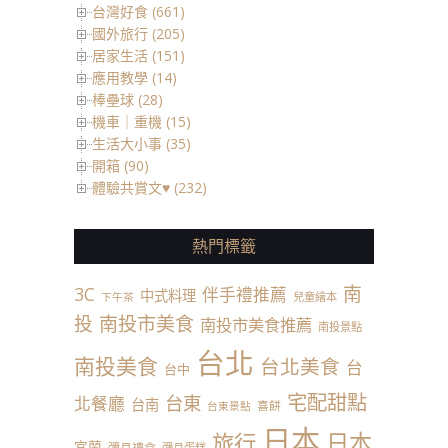
台灣好食 (661)
國外旅行 (205)
居家生活 (151)
應用教學 (14)
棒壘球 (28)
機車｜重機 (15)
生活大小事 (35)
開箱 (90)
體驗共賞文♥ (232)
熱門標籤
南
3C
伴手禮推薦
中式料理
兒童繪本
下午茶
投
南投市美食
南投市美食推薦
南投景點
台北
南投美食
台北美食
台
台中
宅配甜點
台東
北餐廳
台南
喜餅
台東景點
日本
日本
旅行
宜蘭
彌月禮盒
彌月蛋糕