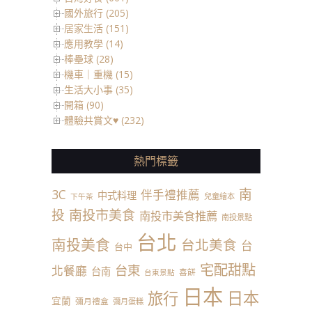
國外旅行 (205)
居家生活 (151)
應用教學 (14)
棒壘球 (28)
機車｜重機 (15)
生活大小事 (35)
開箱 (90)
體驗共賞文♥ (232)
熱門標籤
南
3C
伴手禮推薦
中式料理
兒童繪本
下午茶
投
南投市美食
南投市美食推薦
南投景點
台北
南投美食
台北美食
台
台中
宅配甜點
台東
北餐廳
台南
喜餅
台東景點
日本
日本
旅行
宜蘭
彌月禮盒
彌月蛋糕