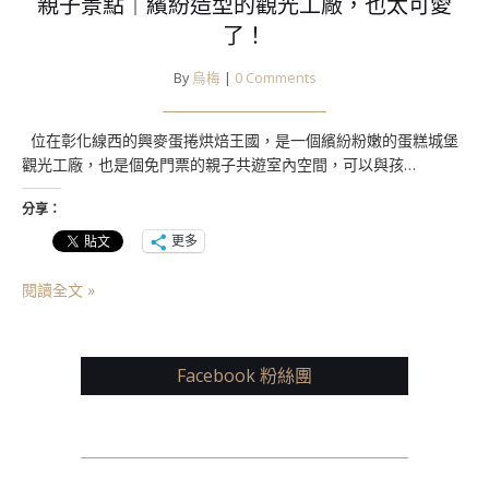
親子景點｜繽紛造型的觀光工廠，也太可愛
了！
By
烏梅
|
0 Comments
位在彰化線西的興麥蛋捲烘焙王國，是一個繽紛粉嫩的蛋糕城堡
觀光工廠，也是個免門票的親子共遊室內空間，可以與孩…
分享：
更多
閱讀全文 »
Facebook 粉絲團