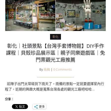
彰化
彰化｜社頭景點【台灣手套博物館】DIY手作
課程｜貝殼珍品展示區｜親子同樂遊戲區｜免
門票觀光工廠推薦
By
烏梅
|
0 Comments
前陣子出門太常碰到下雨天了，雨備的景點一定就要選擇室內行
程了，近期的興趣大概是蒐集台灣各處的觀光工廠吧哈哈…
分享：
更多