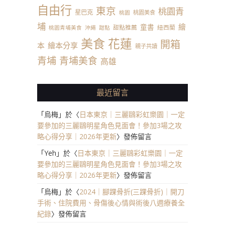
自由行
東京
桃園青
星巴克
桃園美食
桃園
埔
繪
童書
甜點推薦
紐西蘭
桃園青埔美食
沖繩
甜點
美食
花蓮
開箱
本
繪本分享
親子共讀
青埔
青埔美食
高雄
最近留言
「
烏梅
」於〈
日本東京｜三麗鷗彩虹樂園｜一定
要參加的三麗鷗明星角色見面會！參加3場之攻
略心得分享｜2026年更新
〉發佈留言
「
Yeh
」於〈
日本東京｜三麗鷗彩虹樂園｜一定
要參加的三麗鷗明星角色見面會！參加3場之攻
略心得分享｜2026年更新
〉發佈留言
「
烏梅
」於〈
2024｜腳踝骨折(三踝骨折)｜開刀
手術、住院費用、骨傷後心情與術後八週療養全
紀錄
〉發佈留言