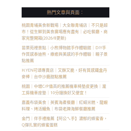
熱門文章與頁面︰
桃園青埔美食新戰場｜大全聯青埔店｜不只是超
市！從生鮮到美食廣場應有盡有｜必吃餐廳、商
家完整開箱(2026/8更新)
苗栗苑裡景點｜小熊博物館手作體驗館｜DIY手
作質感泰迪熊，療癒與美感的手作體驗｜親子景
點推薦
H.YEN可頌專賣店｜又酥又脆，好有質感鐵盒丹
麥棒｜台中沙鹿甜點推薦
桃園｜中壢C/P值高的推薦機車椅墊皮更換｜瀧
工房機車座墊｜10分鐘換好又便宜！
嘉義布袋美食｜英賓海產餐廳｜紅蟳米糕、龍蝦
料理、烤活鰻魚｜布袋老牌海鮮餐廳推薦
金門｜伴手禮推薦【阿公ㄟ手】濃郁的蜂蜜香，
Q彈扎實的蜂蜜蛋糕