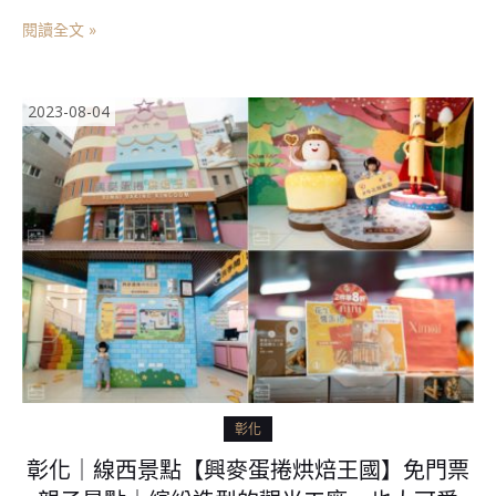
閱讀全文 »
2023-08-04
彰化
彰化｜線西景點【興麥蛋捲烘焙王國】免門票