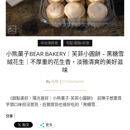
中台灣好食
宅配/甜點/好食
小熊菓子BEAR BAKERY｜芙菲小圓餅 – 黑糖雪
絨花生｜不厚重的花生香，淡雅清爽的美好滋
味
By
烏梅
|
0 Comments
《甜點美好，陽光甚好｜小熊菓子-芙菲小圓餅》 ​ 前陣子想要買
芋頭口味但沒買到，近期買到也很好吃的「黑糖雪…
分享：
更多