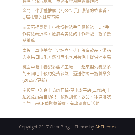
料理、烤活鰻魚｜布袋老牌海鮮餐廳推薦
金門｜伴手禮推薦【阿公ㄟ手】濃郁的蜂蜜香，
Q彈扎實的蜂蜜蛋糕
苗栗苑裡景點｜小熊博物館手作體驗館｜DIY手
作質感泰迪熊，療癒與美感的手作體驗｜親子景
點推薦
南投｜草屯美食【史堤克牛排】設有飲品、湯品
與水果自助吧，還可無限享用薯條｜提供停車場
桃園中壢｜養樂多觀光工廠｜一起來探索養樂多
的王國吧｜預約免費參觀，還送你喝一瓶養樂多
(2026/7更新)
南投草屯美食｜嗑肉石鍋-草屯太平店(二代店)｜
超誠意蔬菜自助吧、多款副餐、飲品、冰淇淋吃
到飽｜高CP值聚餐首選、有專屬壽星活動
Copyright 2017 CleanBlog | Theme by
AirThemes