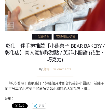
中台灣好食
宅配/甜點/好食
彰化｜伴手禮推薦【小熊菓子 BEAR BAKERY /
彰化店】高人氣排隊甜點 / 芙菲小圓餅 (花生、
巧克力)
By
烏梅
|
0 Comments
『吃吃看吧！我網路訂了好幾個月才到貨的芙菲小圓餅』 前陣子
同事分享了小熊菓子的原味芙菲小圓餅給大家品嘗，這…
分享：
更多