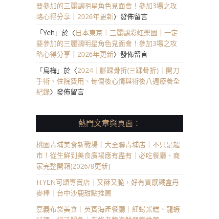
要參加的三麗鷗明星角色見面會！參加3場之攻
略心得分享｜2026年更新
〉發佈留言
「
Yeh
」於〈
日本東京｜三麗鷗彩虹樂園｜一定
要參加的三麗鷗明星角色見面會！參加3場之攻
略心得分享｜2026年更新
〉發佈留言
「
烏梅
」於〈
2024｜腳踝骨折(三踝骨折)｜開刀
手術、住院費用、骨傷後心情與術後八週療養全
紀錄
〉發佈留言
熱門文章與頁面︰
桃園青埔美食新戰場｜大全聯青埔店｜不只是超
市！從生鮮到美食廣場應有盡有｜必吃餐廳、商
家完整開箱(2026/8更新)
H.YEN可頌專賣店｜又酥又脆，好有質感鐵盒丹
麥棒｜台中沙鹿甜點推薦
嘉義布袋美食｜英賓海產餐廳｜紅蟳米糕、龍蝦