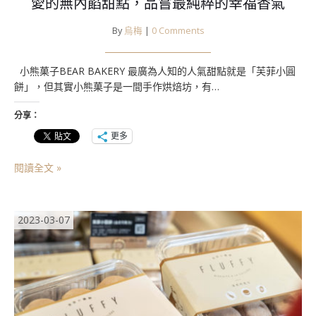
愛的無內餡甜點，品嘗最純粹的幸福香氣
By
烏梅
|
0 Comments
小熊菓子BEAR BAKERY 最廣為人知的人氣甜點就是「芙菲小圓
餅」，但其實小熊菓子是一間手作烘焙坊，有…
分享：
更多
閱讀全文 »
2023-03-07