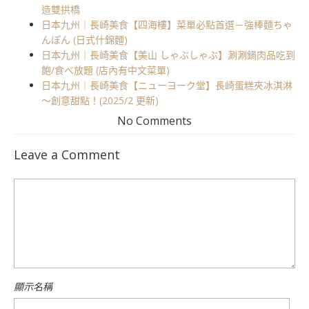
造雙拱橋
日本九州｜長崎美食【四海樓】菜單必點首選－強棒麵ちゃ
んぽん (日式什錦麵)
日本九州｜長崎美食【美山 しゃぶしゃぶ】涮涮鍋肉品吃到
飽/食べ放題 (店內有中文菜單)
日本九州｜長崎美食【ニューヨーク堂】長崎蛋糕夾冰淇淋
～創意甜點！(2025/2 更新)
No Comments
Leave a Comment
顯示名稱