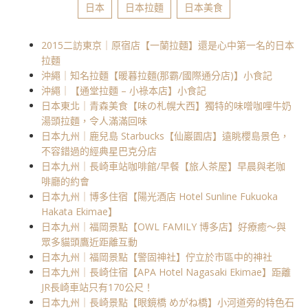
日本
日本拉麵
日本美食
2015二訪東京｜原宿店【一蘭拉麵】還是心中第一名的日本
拉麵
沖繩｜知名拉麵【暖暮拉麵(那霸/國際通分店)】小食記
沖繩｜【通堂拉麵 – 小祿本店】小食記
日本東北｜青森美食【味の札幌大西】獨特的味噌咖哩牛奶
湯頭拉麵，令人滿滿回味
日本九州｜鹿兒島 Starbucks【仙巖園店】遠眺櫻島景色，
不容錯過的經典星巴克分店
日本九州｜長崎車站咖啡館/早餐【旅人茶屋】早晨與老咖
啡廳的約會
日本九州｜博多住宿【陽光酒店 Hotel Sunline Fukuoka
Hakata Ekimae】
日本九州｜福岡景點【OWL FAMILY 博多店】好療癒～與
眾多貓頭鷹近距離互動
日本九州｜福岡景點【警固神社】佇立於市區中的神社
日本九州｜長崎住宿【APA Hotel Nagasaki Ekimae】距離
JR長崎車站只有170公尺！
日本九州｜長崎景點【眼鏡橋 めがね橋】小河道旁的特色石