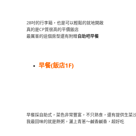
28吋的行李箱，也是可以輕鬆的就地開啟
真的是CP質很高的平價飯店
最厲害的這個房型還有附贈
自助吧早餐
早餐(飯店1F)
早餐採自助式，菜色非常豐富，不只熟食，還有提供生菜
我最回味的就是熱粥，灑上青蔥～鹹香鹹香，超好吃