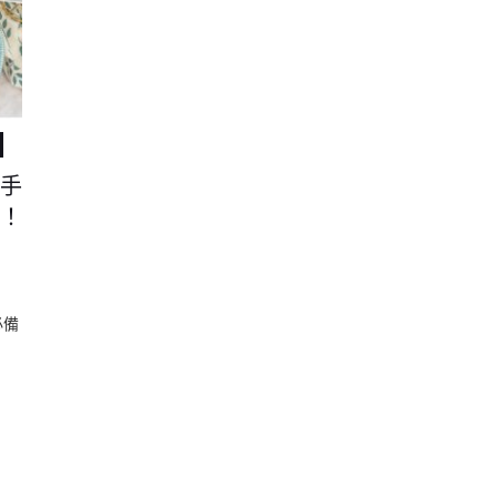
手
！
必備