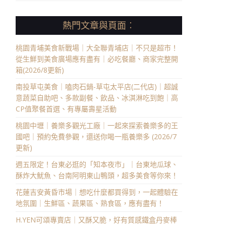
熱門文章與頁面︰
桃園青埔美食新戰場｜大全聯青埔店｜不只是超市！
從生鮮到美食廣場應有盡有｜必吃餐廳、商家完整開
箱(2026/8更新)
南投草屯美食｜嗑肉石鍋-草屯太平店(二代店)｜超誠
意蔬菜自助吧、多款副餐、飲品、冰淇淋吃到飽｜高
CP值聚餐首選、有專屬壽星活動
桃園中壢｜養樂多觀光工廠｜一起來探索養樂多的王
國吧｜預約免費參觀，還送你喝一瓶養樂多 (2026/7
更新)
週五限定！台東必逛的「知本夜市」｜台東地瓜球、
酥炸大魷魚、台南阿明東山鴨頭，超多美食等你來！
花蓮吉安黃昏市場｜想吃什麼都買得到，一起體驗在
地氛圍｜生鮮區、蔬果區、熟食區，應有盡有！
H.YEN可頌專賣店｜又酥又脆，好有質感鐵盒丹麥棒