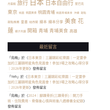
日本
日本自由行
旅行
星巴克
月蛋糕
東京
桃園青埔
桃園美食
桃園
桃園青埔美食
沖繩
甜點
美食
花
繪本
繪本分享
童書
甜點推薦
紐西蘭
蓮
開箱
青埔
青埔美食
高雄
親子共讀
最近留言
「
烏梅
」於〈
日本東京｜三麗鷗彩虹樂園｜一定要參
加的三麗鷗明星角色見面會！參加3場之攻略心得分享
｜2026年更新
〉發佈留言
「
Yeh
」於〈
日本東京｜三麗鷗彩虹樂園｜一定要參
加的三麗鷗明星角色見面會！參加3場之攻略心得分享
｜2026年更新
〉發佈留言
「
烏梅
」於〈
2024｜腳踝骨折(三踝骨折)｜開刀手
術、住院費用、骨傷後心情與術後八週療養全紀錄
〉
發佈留言