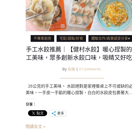
不專業廚房
宅配/甜點/好食
體驗合作/真實感受分享♥
手工水餃推薦｜【健村水餃】暖心捏製的
工美味，眾多創新水餃口味，吸睛又好吃
By
烏梅
|
0 Comments
26公克的手工美味。 水餃絕對是家裡餐桌上不可或缺的
美味，一手皮一手餡的暖心捏製，白白的水餃皮包裹著大…
分享：
更多
閱讀全文 »