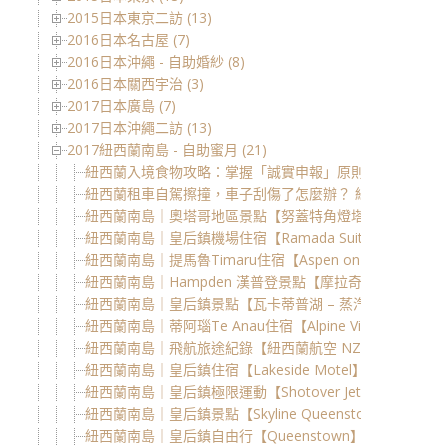
2015日本東京二訪 (13)
2016日本名古屋 (7)
2016日本沖繩 - 自助婚紗 (8)
2016日本關西宇治 (3)
2017日本廣島 (7)
2017日本沖繩二訪 (13)
2017紐西蘭南島 - 自助蜜月 (21)
紐西蘭入境食物攻略：掌握「誠實申報」原則，煮食必備
紐西蘭租車自駕擦撞，車子刮傷了怎麼辦？ 紐西蘭自駕「
紐西蘭南島｜奧塔哥地區景點【努蓋特角燈塔 Nugget Poin
紐西蘭南島｜皇后鎮機場住宿【Ramada Suites by Wyndham Q
紐西蘭南島｜提馬魯Timaru住宿【Aspen on King（阿
紐西蘭南島｜Hampden 漢普登景點【摩拉奇圓石 Moerak
紐西蘭南島｜皇后鎮景點【瓦卡蒂普湖 – 蒸汽船 TSS Ear
紐西蘭南島｜蒂阿瑙Te Anau住宿【Alpine View Mote
紐西蘭南島｜飛航旅途紀錄【紐西蘭航空 NZ286 / NZ
紐西蘭南島｜皇后鎮住宿【Lakeside Motel】近皇后鎮
紐西蘭南島｜皇后鎮極限運動【Shotover Jet】高速
紐西蘭南島｜皇后鎮景點【Skyline Queenstown】
紐西蘭南島｜皇后鎮自由行【Queenstown】在冬季～相見在瓦卡