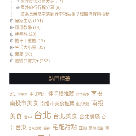
國外好物好食分享 (13)
國外旅行行程分享 (8)
搭乘長榮航空遇到行李箱破損？理賠流程與換新箱實際經驗分
居家生活 (151)
應用教學 (14)
棒壘球 (28)
機車｜重機 (15)
生活大小事 (35)
開箱 (90)
體驗共賞文♥ (232)
熱門標籤
南投
3C
伴手禮推薦
中式料理
兒童繪本
下午茶
南投
南投市美食
南投市美食推薦
南投景點
台北
美食
台北美食
台北餐廳
台
台中
宅配甜點
台東
南
宜蘭
喜餅
彌月禮盒
彌
台東景點