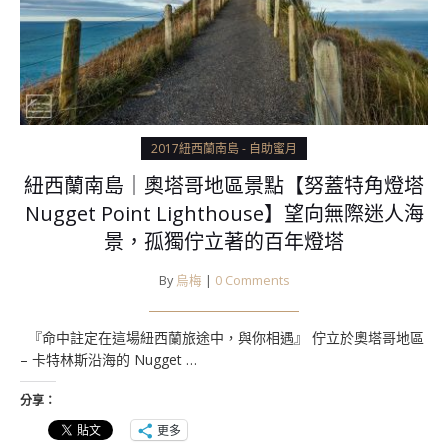
2017紐西蘭南島 - 自助蜜月
紐西蘭南島｜奧塔哥地區景點【努蓋特角燈塔
Nugget Point Lighthouse】望向無際迷人海
景，孤獨佇立著的百年燈塔
By
烏梅
|
0 Comments
『命中註定在這場紐西蘭旅途中，與你相遇』 佇立於奧塔哥地區
– 卡特林斯沿海的 Nugget …
分享：
更多