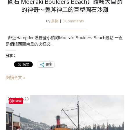
圓石 Moeraki Boulders Beach】讚嘆大自然
的神奇～鬼斧神工的巨型圓石沙灘
By
烏梅
|
0 Comments
鄰近Hampden漢普登小鎮的Moeraki Boulders Beach景點 一直
是個紐西蘭南島的火紅必…
分享：
更多
閱讀全文 »
2019-10-20
Save