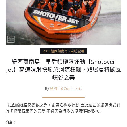
2017紐西蘭南島 - 自助蜜月
紐西蘭南島｜皇后鎮極限運動【Shotover
Jet】高速噴射快艇於河道狂飆，體驗夏特歐瓦
峽谷之美
By
烏梅
|
0 Comments
紐西蘭除自然景觀之外，更盛名極限運動 因此紐西蘭旅遊也受到
許多極限玩家們的喜愛 不過因為很多的極限運動都挑…
分享：