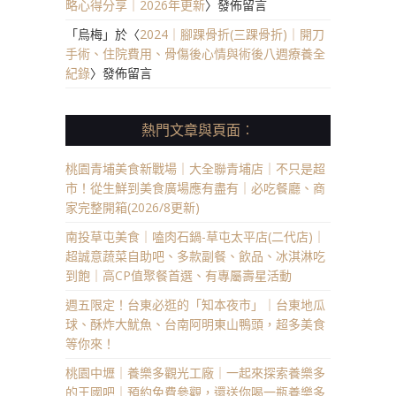
略心得分享｜2026年更新
〉發佈留言
「
烏梅
」於〈
2024｜腳踝骨折(三踝骨折)｜開刀
手術、住院費用、骨傷後心情與術後八週療養全
紀錄
〉發佈留言
熱門文章與頁面︰
桃園青埔美食新戰場｜大全聯青埔店｜不只是超
市！從生鮮到美食廣場應有盡有｜必吃餐廳、商
家完整開箱(2026/8更新)
南投草屯美食｜嗑肉石鍋-草屯太平店(二代店)｜
超誠意蔬菜自助吧、多款副餐、飲品、冰淇淋吃
到飽｜高CP值聚餐首選、有專屬壽星活動
週五限定！台東必逛的「知本夜市」｜台東地瓜
球、酥炸大魷魚、台南阿明東山鴨頭，超多美食
等你來！
桃園中壢｜養樂多觀光工廠｜一起來探索養樂多
的王國吧｜預約免費參觀，還送你喝一瓶養樂多