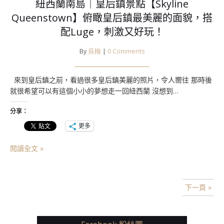
紐西蘭南島｜皇后鎮景點【Skyline
Queenstown】俯瞰皇后鎮最美麗的面貌，搭
配Luge，刺激又好玩！
By
烏梅
|
0 Comments
來到皇后鎮之前，看過很多皇后鎮美麗的照片，令人嚮往 那時後
就很希望可以有這個小小的夢想走一回紐西蘭 沒想到…
分享：
更多
閱讀全文 »
下一頁 »