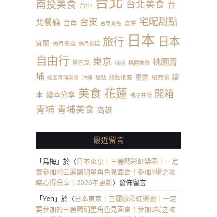
台北
南投美食
台北美食
台
台中
宅配甜點
台東
北餐廳
台南
喜餅
台東景點
日本
日本
旅行
宜蘭
彌月禮盒
彌月蛋糕
自由行
東京
桃園青
星巴克
桃園美食
桃園
埔
繪
童書
甜點推薦
紐西蘭
桃園青埔美食
沖繩
甜點
美食
花蓮
開箱
本
繪本分享
親子共讀
青埔
青埔美食
高雄
最近留言
「
烏梅
」於〈
日本東京｜三麗鷗彩虹樂園｜一定
要參加的三麗鷗明星角色見面會！參加3場之攻
略心得分享｜2026年更新
〉發佈留言
「
Yeh
」於〈
日本東京｜三麗鷗彩虹樂園｜一定
要參加的三麗鷗明星角色見面會！參加3場之攻