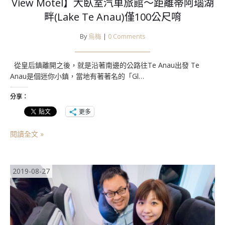
View Motel】大臥室汽車旅館～距離蒂阿瑙湖
畔(Lake Te Anau)僅100公尺唷
By
烏梅
|
0 Comments
從皇后鎮離開之後，就是沿著南邊的公路往Te Anau出發 Te
Anau是個迷你小鎮，當地有著著名的「Gl…
分享：
更多
閱讀全文 »
2019-08-27