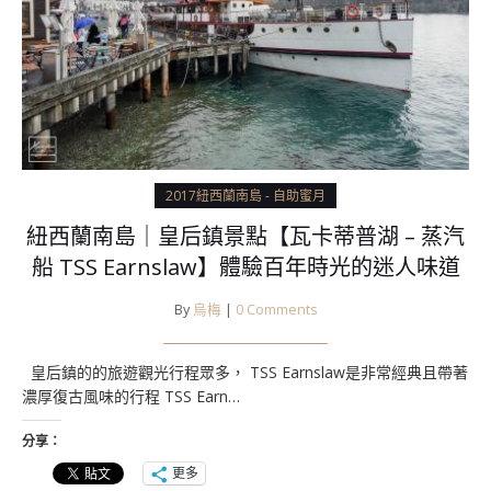
2017紐西蘭南島 - 自助蜜月
紐西蘭南島｜皇后鎮景點【瓦卡蒂普湖 – 蒸汽
船 TSS Earnslaw】體驗百年時光的迷人味道
By
烏梅
|
0 Comments
皇后鎮的的旅遊觀光行程眾多， TSS Earnslaw是非常經典且帶著
濃厚復古風味的行程 TSS Earn…
分享：
更多