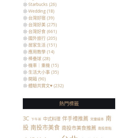
Starbucks (26)
Wedding (18)
台灣好宿 (39)
台灣好美 (275)
台灣好食 (661)
國外旅行 (205)
居家生活 (151)
應用教學 (14)
棒壘球 (28)
機車｜重機 (15)
生活大小事 (35)
開箱 (90)
體驗共賞文♥ (232)
熱門標籤
南
3C
伴手禮推薦
中式料理
兒童繪本
下午茶
投
南投市美食
南投市美食推薦
南投景點