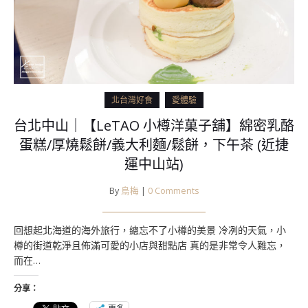
北台灣好食
愛體驗
台北中山｜【LeTAO 小樽洋菓子舖】綿密乳酪
蛋糕/厚燒鬆餅/義大利麵/鬆餅，下午茶 (近捷
運中山站)
By
烏梅
|
0 Comments
回想起北海道的海外旅行，總忘不了小樽的美景 冷冽的天氣，小
樽的街道乾淨且佈滿可愛的小店與甜點店 真的是非常令人難忘，
而在…
分享：