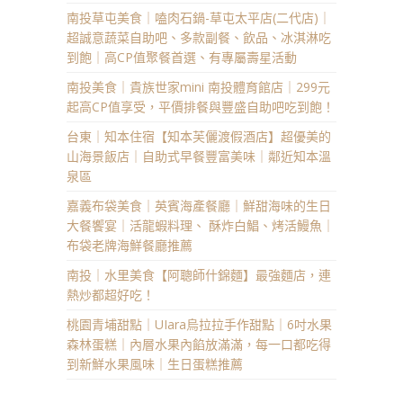
南投草屯美食｜嗑肉石鍋-草屯太平店(二代店)｜
超誠意蔬菜自助吧、多款副餐、飲品、冰淇淋吃
到飽｜高CP值聚餐首選、有專屬壽星活動
南投美食｜貴族世家mini 南投體育館店｜299元
起高CP值享受，平價排餐與豐盛自助吧吃到飽！
台東｜知本住宿【知本芙儷渡假酒店】超優美的
山海景飯店｜自助式早餐豐富美味｜鄰近知本溫
泉區
嘉義布袋美食｜英賓海產餐廳｜鮮甜海味的生日
大餐饗宴｜活龍蝦料理、 酥炸白鯧、烤活鰻魚｜
布袋老牌海鮮餐廳推薦
南投｜水里美食【阿聰師什錦麵】最強麵店，連
熱炒都超好吃！
桃園青埔甜點｜UIara烏拉拉手作甜點｜6吋水果
森林蛋糕｜內層水果內餡放滿滿，每一口都吃得
到新鮮水果風味｜生日蛋糕推薦