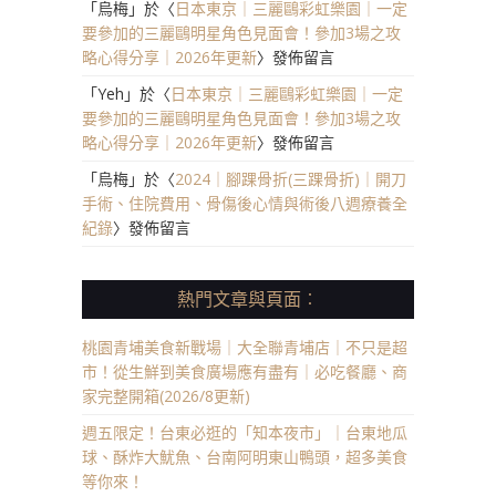
「
烏梅
」於〈
日本東京｜三麗鷗彩虹樂園｜一定
要參加的三麗鷗明星角色見面會！參加3場之攻
略心得分享｜2026年更新
〉發佈留言
「
Yeh
」於〈
日本東京｜三麗鷗彩虹樂園｜一定
要參加的三麗鷗明星角色見面會！參加3場之攻
略心得分享｜2026年更新
〉發佈留言
「
烏梅
」於〈
2024｜腳踝骨折(三踝骨折)｜開刀
手術、住院費用、骨傷後心情與術後八週療養全
紀錄
〉發佈留言
熱門文章與頁面︰
桃園青埔美食新戰場｜大全聯青埔店｜不只是超
市！從生鮮到美食廣場應有盡有｜必吃餐廳、商
家完整開箱(2026/8更新)
週五限定！台東必逛的「知本夜市」｜台東地瓜
球、酥炸大魷魚、台南阿明東山鴨頭，超多美食
等你來！