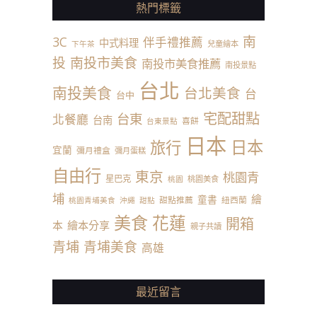
熱門標籤
南
3C
伴手禮推薦
中式料理
兒童繪本
下午茶
投
南投市美食
南投市美食推薦
南投景點
台北
南投美食
台北美食
台
台中
宅配甜點
台東
北餐廳
台南
喜餅
台東景點
日本
日本
旅行
宜蘭
彌月禮盒
彌月蛋糕
自由行
東京
桃園青
星巴克
桃園美食
桃園
埔
繪
童書
甜點推薦
紐西蘭
桃園青埔美食
沖繩
甜點
美食
花蓮
開箱
本
繪本分享
親子共讀
青埔
青埔美食
高雄
最近留言