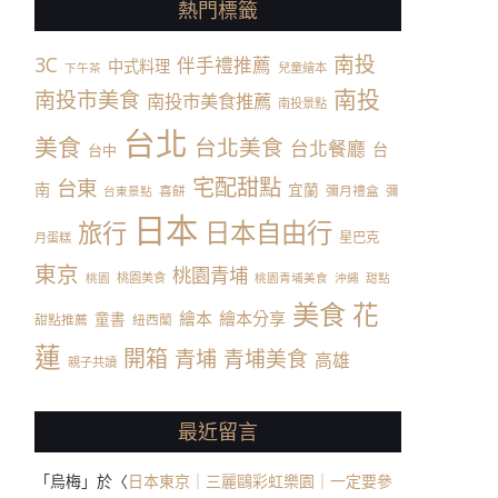
熱門標籤
南投
3C
伴手禮推薦
中式料理
兒童繪本
下午茶
南投
南投市美食
南投市美食推薦
南投景點
台北
美食
台北美食
台北餐廳
台
台中
宅配甜點
台東
南
宜蘭
喜餅
彌月禮盒
彌
台東景點
日本
日本自由行
旅行
星巴克
月蛋糕
東京
桃園青埔
桃園美食
桃園
桃園青埔美食
沖繩
甜點
美食
花
繪本
繪本分享
童書
甜點推薦
紐西蘭
蓮
開箱
青埔
青埔美食
高雄
親子共讀
最近留言
「
烏梅
」於〈
日本東京｜三麗鷗彩虹樂園｜一定要參