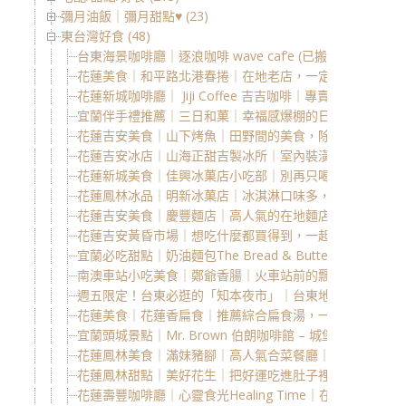
彌月油飯｜彌月甜點♥ (23)
東台灣好食 (48)
台東海景咖啡廳｜逐浪咖啡 wave caf’e (已搬遷、更
花蓮美食｜和平路北港春捲｜在地老店，一定要吃的古早
花蓮新城咖啡廳｜ Jiji Coffee 吉吉咖啡｜專賣北
宜蘭伴手禮推薦｜三日和菓｜幸福感爆棚的日式水果大福
花蓮吉安美食｜山下烤魚｜田野間的美食，除了烤魚必吃
花蓮吉安冰店｜山海正甜吉製冰所｜室內裝潢質感明亮｜
花蓮新城美食｜佳興冰菓店小吃部｜別再只喝檸檬汁｜在
花蓮鳳林冰品｜明新冰菓店｜冰淇淋口味多，兩球才50元
花蓮吉安美食｜慶豐麵店｜高人氣的在地麵店，想吃記得
花蓮吉安黃昏市場｜想吃什麼都買得到，一起體驗在地氛
宜蘭必吃甜點｜奶油麵包The Bread & Butter Bakery
南澳車站小吃美食｜鄭爺香腸｜火車站前的飄香美味，推
週五限定！台東必逛的「知本夜市」｜台東地瓜球、酥炸
花蓮美食｜花蓮香扁食｜推薦綜合扁食湯，一次享有鮮肉
宜蘭頭城景點｜Mr. Brown 伯朗咖啡館 – 城堡二門市
花蓮鳳林美食｜滿妹豬腳｜高人氣合菜餐廳｜林田山林業
花蓮鳳林甜點｜美好花生｜把好運吃進肚子裡，來碗花生
花蓮壽豐咖啡廳｜心靈食光Healing Time｜在老宅中遇見