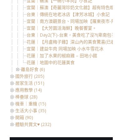
宜蘭｜礁溪【一碗小羊肉】小食記
宜蘭｜蘇澳【奇麗灣珍奶文化館】超有特色燈泡造型珍奶
台東｜傳統在地老冰店【津芳冰城】小食記
宜蘭｜南方澳觀景台、同場加映【羅東夜市-阿灶伯羊肉】
宜蘭｜【大芳園活海鮮】晚餐饗宴。
台東｜Day2(下)-台東，美食吃了沒?!(卑南包子、卑南豬
花蓮｜【月盧梅子雞】深山內的美食驚喜(已歇業)
宜蘭｜建益牛肉 同場加映 小水牛雪花冰
花蓮｜加了水果的椒麻雞 – 田地小館
花蓮｜地圖中的花蓮美食
離島好食 (6)
國外旅行 (205)
居家生活 (151)
應用教學 (14)
棒壘球 (28)
機車｜重機 (15)
生活大小事 (35)
開箱 (90)
體驗共賞文♥ (232)