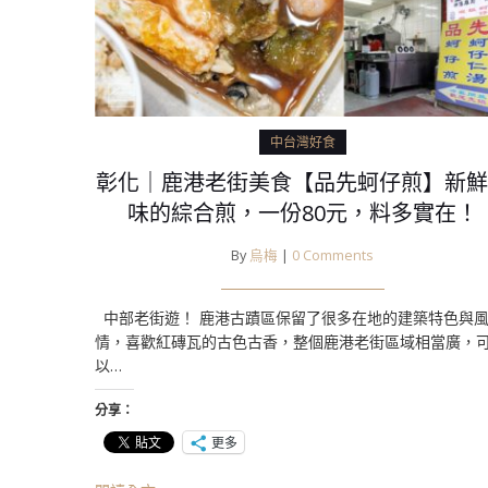
中台灣好食
彰化｜鹿港老街美食【品先蚵仔煎】新鮮
味的綜合煎，一份80元，料多實在！
By
烏梅
|
0 Comments
中部老街遊！ 鹿港古蹟區保留了很多在地的建築特色與
情，喜歡紅磚瓦的古色古香，整個鹿港老街區域相當廣，
以…
分享：
更多