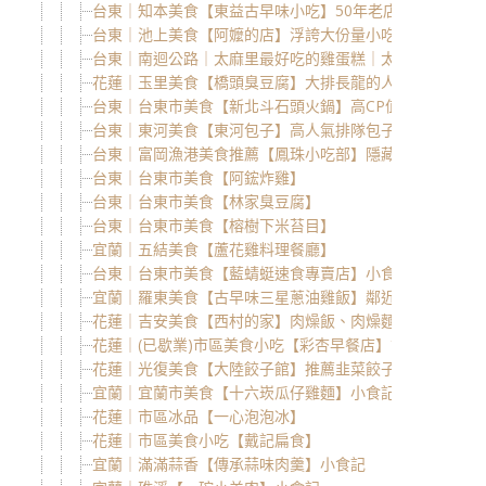
台東｜知本美食【東益古早味小吃】50年老店餐館～推薦
台東｜池上美食【阿嬤的店】浮誇大份量小吃店，每道菜
台東｜南迴公路｜太麻里最好吃的雞蛋糕｜太麻里馨香蘭
花蓮｜玉里美食【橋頭臭豆腐】大排長龍的人氣美味！
台東｜台東市美食【新北斗石頭火鍋】高CP值老字號火鍋
台東｜東河美食【東河包子】高人氣排隊包子店
台東｜富岡漁港美食推薦【鳳珠小吃部】隱藏版的平價好
台東｜台東市美食【阿鋐炸雞】
台東｜台東市美食【林家臭豆腐】
台東｜台東市美食【榕樹下米苔目】
宜蘭｜五結美食【蘆花雞料理餐廳】
台東｜台東市美食【藍蜻蜓速食專賣店】小食記
宜蘭｜羅東美食【古早味三星蔥油雞飯】鄰近羅東夜市
花蓮｜吉安美食【西村的家】肉燥飯、肉燥麵
花蓮｜(已歇業)市區美食小吃【彩杏早餐店】古早味碗粿、
花蓮｜光復美食【大陸餃子館】推薦韭菜餃子！
宜蘭｜宜蘭市美食【十六崁瓜仔雞麵】小食記
花蓮｜市區冰品【一心泡泡冰】
花蓮｜市區美食小吃【戴記扁食】
宜蘭｜滿滿蒜香【傳承蒜味肉羹】小食記