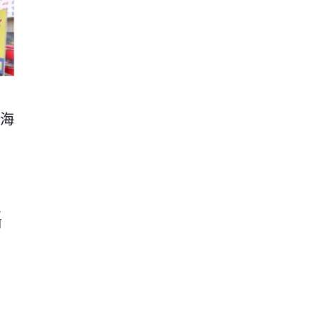
海
風
可