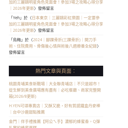
加的三麗鷗明星角色見面會！參加3場之攻略心得分享
｜2026年更新
〉發佈留言
「
Yeh
」於〈
日本東京｜三麗鷗彩虹樂園｜一定要參
加的三麗鷗明星角色見面會！參加3場之攻略心得分享
｜2026年更新
〉發佈留言
「
烏梅
」於〈
2024｜腳踝骨折(三踝骨折)｜開刀手
術、住院費用、骨傷後心情與術後八週療養全紀錄
〉
發佈留言
熱門文章與頁面︰
桃園青埔美食新戰場｜大全聯青埔店｜不只是超市！
從生鮮到美食廣場應有盡有｜必吃餐廳、商家完整開
箱(2026/8更新)
H.YEN可頌專賣店｜又酥又脆，好有質感鐵盒丹麥棒
｜台中沙鹿甜點推薦
金門｜伴手禮推薦【阿公ㄟ手】濃郁的蜂蜜香，Q彈
扎實的蜂蜜蛋糕