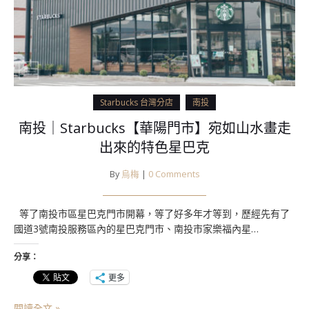
Starbucks 台灣分店
南投
南投｜Starbucks【華陽門市】宛如山水畫走
出來的特色星巴克
By
烏梅
|
0 Comments
等了南投市區星巴克門市開幕，等了好多年才等到，歷經先有了
國道3號南投服務區內的星巴克門市、南投市家樂福內星…
分享：
更多
閱讀全文 »