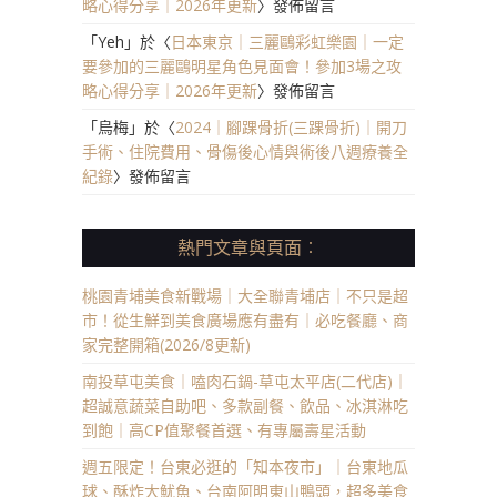
略心得分享｜2026年更新
〉發佈留言
「
Yeh
」於〈
日本東京｜三麗鷗彩虹樂園｜一定
要參加的三麗鷗明星角色見面會！參加3場之攻
略心得分享｜2026年更新
〉發佈留言
「
烏梅
」於〈
2024｜腳踝骨折(三踝骨折)｜開刀
手術、住院費用、骨傷後心情與術後八週療養全
紀錄
〉發佈留言
熱門文章與頁面︰
桃園青埔美食新戰場｜大全聯青埔店｜不只是超
市！從生鮮到美食廣場應有盡有｜必吃餐廳、商
家完整開箱(2026/8更新)
南投草屯美食｜嗑肉石鍋-草屯太平店(二代店)｜
超誠意蔬菜自助吧、多款副餐、飲品、冰淇淋吃
到飽｜高CP值聚餐首選、有專屬壽星活動
週五限定！台東必逛的「知本夜市」｜台東地瓜
球、酥炸大魷魚、台南阿明東山鴨頭，超多美食