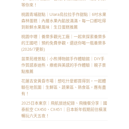
等你來！
桃園青埔甜點｜UIara烏拉拉手作甜點｜6吋水果
森林蛋糕｜內層水果內餡放滿滿，每一口都吃得
到新鮮水果風味｜生日蛋糕推薦
桃園中壢｜養樂多觀光工廠｜一起來探索養樂多
的王國吧｜預約免費參觀，還送你喝一瓶養樂多
(2026/7更新)
苗栗苑裡景點｜小熊博物館手作體驗館｜DIY手
作質感泰迪熊，療癒與美感的手作體驗｜親子景
點推薦
花蓮吉安黃昏市場｜想吃什麼都買得到，一起體
驗在地氛圍｜生鮮區、蔬果區、熟食區，應有盡
有！
2025日本東京｜飛航旅途紀錄、飛機餐分享｜國
泰航空 CX450、CX451｜日本新年假期前往橫濱
暢玩六天五夜！