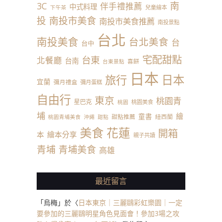
南
3C
伴手禮推薦
中式料理
兒童繪本
下午茶
投
南投市美食
南投市美食推薦
南投景點
台北
南投美食
台北美食
台
台中
宅配甜點
台東
北餐廳
台南
喜餅
台東景點
日本
日本
旅行
宜蘭
彌月禮盒
彌月蛋糕
自由行
東京
桃園青
星巴克
桃園美食
桃園
埔
繪
童書
甜點推薦
紐西蘭
桃園青埔美食
沖繩
甜點
美食
花蓮
開箱
本
繪本分享
親子共讀
青埔
青埔美食
高雄
最近留言
「
烏梅
」於〈
日本東京｜三麗鷗彩虹樂園｜一定
要參加的三麗鷗明星角色見面會！參加3場之攻