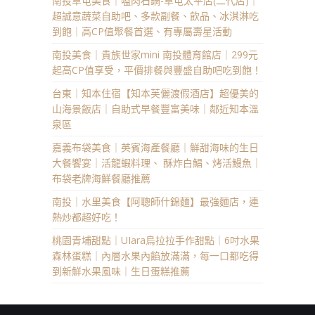
南投草屯美食｜嗑肉石鍋-草屯太平店(二代店)｜
超誠意蔬菜自助吧、多款副餐、飲品、冰淇淋吃
到飽｜高CP值聚餐首選、有專屬壽星活動
南投美食｜貴族世家mini 南投體育館店｜299元
起高CP值享受，平價排餐與豐盛自助吧吃到飽！
台東｜知本住宿【知本芙儷渡假酒店】超優美的
山海景飯店｜自助式早餐豐富美味｜鄰近知本溫
泉區
嘉義布袋美食｜英賓海產餐廳｜鮮甜海味的生日
大餐饗宴｜活龍蝦料理、 酥炸白鯧、烤活鰻魚｜
布袋老牌海鮮餐廳推薦
南投｜水里美食【阿聰師什錦麵】最強麵店，連
熱炒都超好吃！
桃園青埔甜點｜UIara烏拉拉手作甜點｜6吋水果
森林蛋糕｜內層水果內餡放滿滿，每一口都吃得
到新鮮水果風味｜生日蛋糕推薦