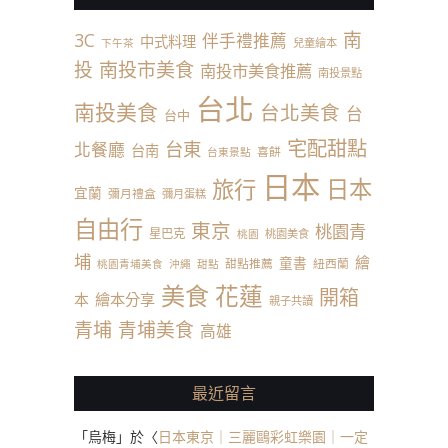
南
3C
伴手禮推薦
中式料理
兒童繪本
下午茶
投
南投市美食
南投市美食推薦
南投景點
台北
南投美食
台北美食
台
台中
宅配甜點
台東
北餐廳
台南
喜餅
台東景點
日本
日本
旅行
宜蘭
彌月禮盒
彌月蛋糕
自由行
東京
桃園青
星巴克
桃園美食
桃園
埔
繪
童書
甜點推薦
紐西蘭
桃園青埔美食
沖繩
甜點
美食
花蓮
開箱
本
繪本分享
親子共讀
青埔
青埔美食
高雄
最近留言
「
烏梅
」於〈
日本東京｜三麗鷗彩虹樂園｜一定