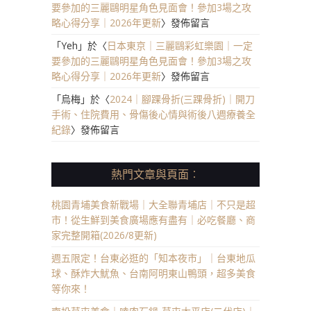
要參加的三麗鷗明星角色見面會！參加3場之攻
略心得分享｜2026年更新
〉發佈留言
「
Yeh
」於〈
日本東京｜三麗鷗彩虹樂園｜一定
要參加的三麗鷗明星角色見面會！參加3場之攻
略心得分享｜2026年更新
〉發佈留言
「
烏梅
」於〈
2024｜腳踝骨折(三踝骨折)｜開刀
手術、住院費用、骨傷後心情與術後八週療養全
紀錄
〉發佈留言
熱門文章與頁面︰
桃園青埔美食新戰場｜大全聯青埔店｜不只是超
市！從生鮮到美食廣場應有盡有｜必吃餐廳、商
家完整開箱(2026/8更新)
週五限定！台東必逛的「知本夜市」｜台東地瓜
球、酥炸大魷魚、台南阿明東山鴨頭，超多美食
等你來！