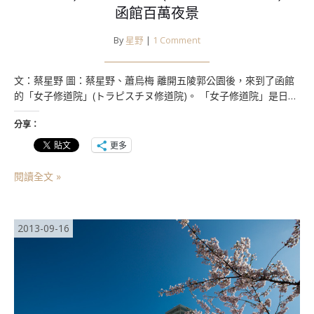
函館百萬夜景
By
星野
|
1 Comment
文：蔡星野 圖：蔡星野、蕭烏梅 離開五陵郭公園後，來到了函館
的「女子修道院」(トラピスチヌ修道院)。 「女子修道院」是日…
分享：
更多
閱讀全文 »
2013-09-16