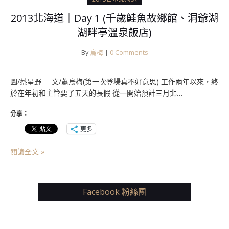
2013北海道｜Day 1 (千歲鮭魚故鄉館、洞爺湖
湖畔亭溫泉飯店)
By
烏梅
|
0 Comments
圖/蔡星野 文/蕭烏梅(第一次登場真不好意思) 工作兩年以來，終
於在年初和主管要了五天的長假 從一開始預計三月北…
分享：
更多
閱讀全文 »
Facebook 粉絲團