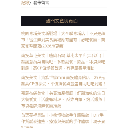
紀錄
〉發佈留言
熱門文章與頁面︰
桃園青埔美食新戰場｜大全聯青埔店｜不只是超
市！從生鮮到美食廣場應有盡有｜必吃餐廳、商
家完整開箱(2026/8更新)
南投草屯美食｜嗑肉石鍋-草屯太平店(二代店)｜
超誠意蔬菜自助吧、多款副餐、飲品、冰淇淋吃
到飽｜高CP值聚餐首選、有專屬壽星活動
南投美食｜貴族世家mini 南投體育館店｜299元
起高CP值享受，平價排餐與豐盛自助吧吃到飽！
嘉義布袋美食｜英賓海產餐廳｜鮮甜海味的生日
大餐饗宴｜活龍蝦料理、 酥炸白鯧、烤活鰻魚｜
布袋老牌海鮮餐廳推薦
苗栗苑裡景點｜小熊博物館手作體驗館｜DIY手
作質感泰迪熊，療癒與美感的手作體驗｜親子景
點推薦