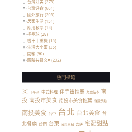
台灣好美 (275)
台灣好食 (661)
國外旅行 (205)
居家生活 (151)
應用教學 (14)
棒壘球 (28)
機車｜重機 (15)
生活大小事 (35)
開箱 (90)
體驗共賞文♥ (232)
熱門標籤
南
3C
伴手禮推薦
中式料理
兒童繪本
下午茶
投
南投市美食
南投市美食推薦
南投景點
台北
南投美食
台北美食
台
台中
宅配甜點
台東
北餐廳
台南
喜餅
台東景點