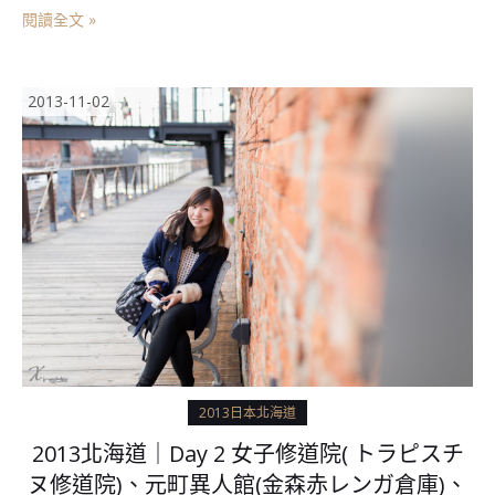
閱讀全文 »
2013-11-02
2013日本北海道
2013北海道｜Day 2 女子修道院( トラピスチ
ヌ修道院)、元町異人館(金森赤レンガ倉庫)、