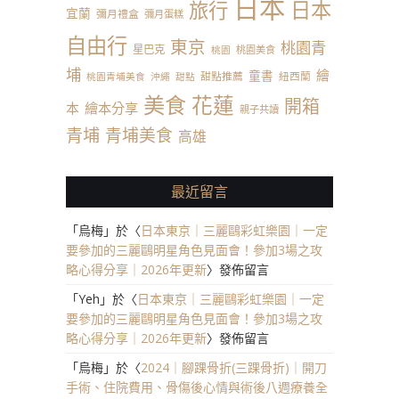
日本
日本
旅行
宜蘭
彌月禮盒
彌月蛋糕
自由行
東京
桃園青
星巴克
桃園美食
桃園
埔
繪
童書
甜點推薦
紐西蘭
桃園青埔美食
沖繩
甜點
美食
花蓮
開箱
本
繪本分享
親子共讀
青埔
青埔美食
高雄
最近留言
「
烏梅
」於〈
日本東京｜三麗鷗彩虹樂園｜一定
要參加的三麗鷗明星角色見面會！參加3場之攻
略心得分享｜2026年更新
〉發佈留言
「
Yeh
」於〈
日本東京｜三麗鷗彩虹樂園｜一定
要參加的三麗鷗明星角色見面會！參加3場之攻
略心得分享｜2026年更新
〉發佈留言
「
烏梅
」於〈
2024｜腳踝骨折(三踝骨折)｜開刀
手術、住院費用、骨傷後心情與術後八週療養全