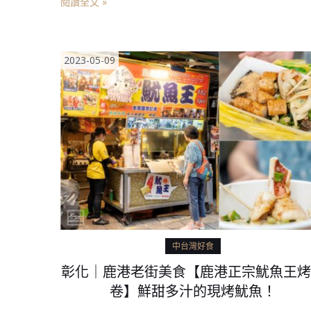
閱讀全文 »
2023-05-09
中台灣好食
彰化｜鹿港老街美食【鹿港正宗魷魚王烤
卷】鮮甜多汁的現烤魷魚！