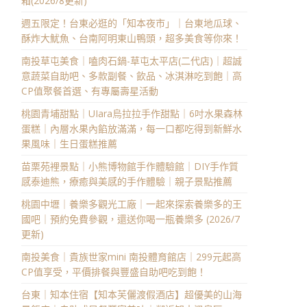
箱(2026/8更新)
週五限定！台東必逛的「知本夜市」｜台東地瓜球、
酥炸大魷魚、台南阿明東山鴨頭，超多美食等你來！
南投草屯美食｜嗑肉石鍋-草屯太平店(二代店)｜超誠
意蔬菜自助吧、多款副餐、飲品、冰淇淋吃到飽｜高
CP值聚餐首選、有專屬壽星活動
桃園青埔甜點｜UIara烏拉拉手作甜點｜6吋水果森林
蛋糕｜內層水果內餡放滿滿，每一口都吃得到新鮮水
果風味｜生日蛋糕推薦
苗栗苑裡景點｜小熊博物館手作體驗館｜DIY手作質
感泰迪熊，療癒與美感的手作體驗｜親子景點推薦
桃園中壢｜養樂多觀光工廠｜一起來探索養樂多的王
國吧｜預約免費參觀，還送你喝一瓶養樂多 (2026/7
更新)
南投美食｜貴族世家mini 南投體育館店｜299元起高
CP值享受，平價排餐與豐盛自助吧吃到飽！
台東｜知本住宿【知本芙儷渡假酒店】超優美的山海