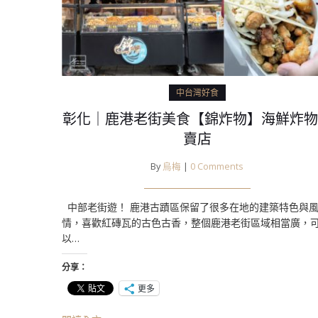
中台灣好食
彰化｜鹿港老街美食【錦炸物】海鮮炸物
賣店
By
烏梅
|
0 Comments
中部老街遊！ 鹿港古蹟區保留了很多在地的建築特色與
情，喜歡紅磚瓦的古色古香，整個鹿港老街區域相當廣，
以…
分享：
更多