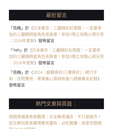
最近留言
「
烏梅
」於〈
日本東京｜三麗鷗彩虹樂園｜一定要參
加的三麗鷗明星角色見面會！參加3場之攻略心得分享
｜2026年更新
〉發佈留言
「
Yeh
」於〈
日本東京｜三麗鷗彩虹樂園｜一定要參
加的三麗鷗明星角色見面會！參加3場之攻略心得分享
｜2026年更新
〉發佈留言
「
烏梅
」於〈
2024｜腳踝骨折(三踝骨折)｜開刀手
術、住院費用、骨傷後心情與術後八週療養全紀錄
〉
發佈留言
熱門文章與頁面︰
桃園青埔美食新戰場｜大全聯青埔店｜不只是超市！
從生鮮到美食廣場應有盡有｜必吃餐廳、商家完整開