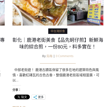
中台灣好食
專
彰化｜鹿港老街美食【品先蚵仔煎】新鮮海
味的綜合煎，一份80元，料多實在！
By
烏梅
|
0 Comments
風
中部老街遊！ 鹿港古蹟區保留了很多在地的建築特色與風
可
情，喜歡紅磚瓦的古色古香，整個鹿港老街區域相當廣，可
以…
分享：
更多