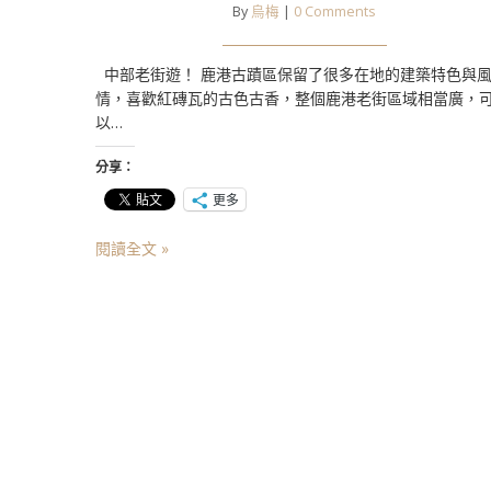
By
烏梅
|
0 Comments
中部老街遊！ 鹿港古蹟區保留了很多在地的建築特色與
情，喜歡紅磚瓦的古色古香，整個鹿港老街區域相當廣，
以…
分享：
更多
閱讀全文 »