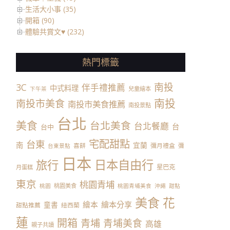
生活大小事 (35)
開箱 (90)
體驗共賞文♥ (232)
熱門標籤
南投
3C
伴手禮推薦
中式料理
兒童繪本
下午茶
南投
南投市美食
南投市美食推薦
南投景點
台北
美食
台北美食
台北餐廳
台
台中
宅配甜點
台東
南
宜蘭
喜餅
彌月禮盒
彌
台東景點
日本
日本自由行
旅行
星巴克
月蛋糕
東京
桃園青埔
桃園美食
桃園
桃園青埔美食
沖繩
甜點
美食
花
繪本
繪本分享
童書
甜點推薦
紐西蘭
蓮
開箱
青埔
青埔美食
高雄
親子共讀