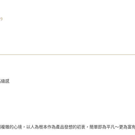
59
高級感
到複雜的心境，以人為根本作為產品發想的初衷，簡單即為平凡～更為富