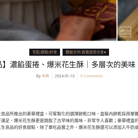
宅配/甜點/好食
體驗合作/真實感受分享♥
品】濃餡蛋捲、爆米花生酥｜多層次的美味
By
烏梅
2024-01-10
0 Comments
生良品所推出的豪華禮盒，可客製化的選擇餅乾口味，盒裝內餅乾採用單
好滿足，爆米花生酥更是跳脫了古早味的風味，非常令人喜歡；豪華禮盒
三生良品的好食甜點，除了單吃品嘗之外，爆米花生酥還可以添加入牛奶