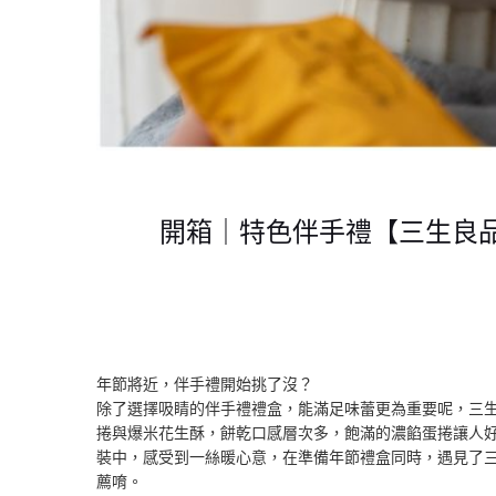
開箱｜特色伴手禮【三生良
年節將近，伴手禮開始挑了沒？
除了選擇吸睛的伴手禮禮盒，能滿足味蕾更為重要呢，三
捲與爆米花生酥，餅乾口感層次多，飽滿的濃餡蛋捲讓人
裝中，感受到一絲暖心意，在準備年節禮盒同時，遇見了
薦唷。