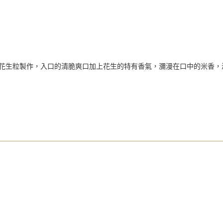
號花生粒製作，入口的清脆爽口加上花生的特有香氣，瀰漫在口中的米香，