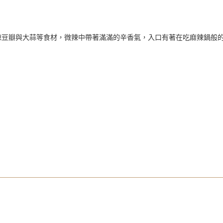
辣豆瓣與大蒜等食材，微辣中帶著滿滿的辛香氣，入口有著在吃麻辣鍋般