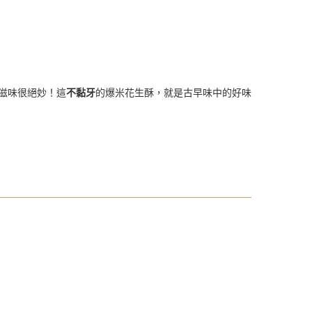
滋味很絕妙！這
不黏牙
的爆米花生酥，就是古早味中的好味