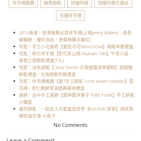
伴手禮推薦
曲奇餅乾
短腿阿鹿
短腿阿鹿花蓮店
花蓮伴手禮
2013香港｜遊港推薦必買伴手禮(上環Jenny Bakery、曲奇
蝴蝶酥、優的良品、燙傷神藥京萬紅)
宅配｜手工小花曲奇【蜜思可可Misscocoa】精緻年節禮盒
宅配｜彰化伴手禮【彰化卦山燒 Kuasan Yaki】午茶小品 –
葡萄之戀餅乾禮盒(7入)
宅配｜淡水甜點【 Joey Doran 北海道霜淇淋蛋糕】甜甜圈
餅乾禮盒 / 北海道鮮奶酪禮盒
宅配｜伴手禮推薦【愛7手工餅乾 Love seven cookies】雪
花磚 / 杏仁脆餅常溫經典美味禮盒
喜餅｜台中手工喜餅【富林園洋菓子 Petit Foret】手工餅乾
小鐵盒
彌月餅乾｜一起走入可愛童話世界【koti koti 家家】微笑焦
糖奶油方塊-小兔子
No Comments
Leave a Comment