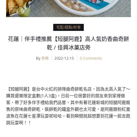
宅配/甜點/好食
花蓮｜伴手禮推薦【短腿阿鹿】高人氣奶香曲奇餅
乾 / 佳興冰菓店旁
By
烏梅
2022-12-15
0 Comments
【短腿阿鹿】是台中火紅的排隊曲奇餅乾名店，因為太高人氣了～
購買還需限定盒數(1人3盒)，日前一位很要好的朋友來到家裡做
客，帶了好多伴手禮給我們品嘗，其中有著花蓮新城的短腿阿鹿販
售的原味曲奇餅乾，裝餅乾的鐵盒外觀也太可愛，是阿鹿跟粉紅曼
波魚在花蓮七星潭玩耍呢哈哈，看到瞬間就超想要到花蓮一起去跑
跳玩耍啊！！