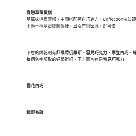
春戀草莓蛋糕
草莓味道很濃郁，中間搭配著白巧克力，L’affection拉
不過一樣是蛋糕體偏硬，且沒有綿密感，好可惜
下層的餅乾則有
紅桑莓俄羅斯、雪見巧克力、摩登白巧、
每個名字都取的好藝術呀，下方圖片這是
雪見巧克力
雪花白巧
綠野香蹤