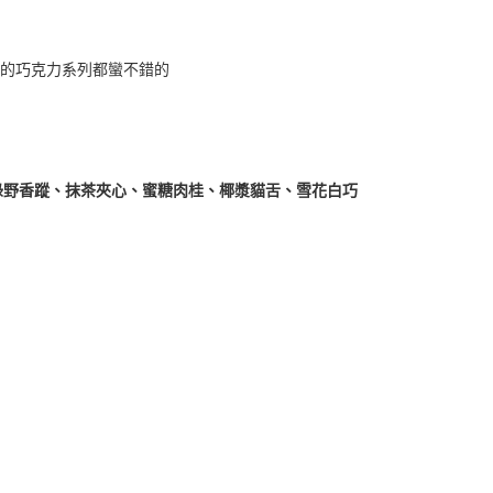
法頌的巧克力系列都蠻不錯的
綠野香蹤、抹茶夾心、蜜糖肉桂、椰漿貓舌、雪花白巧