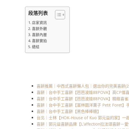
段落列表
店家資訊
喜餅外觀
喜餅內層
喜餅實拍
總結
喜餅推薦｜中西式喜餅懶人包｜選出你的完美喜餅(202
喜餅｜台中手工喜餅【芭芭波娃88POVA】高CP值喜
喜餅｜台中手工喜餅【芭芭波娃88POVA】精緻喜雀
喜餅｜台中手工喜餅【富林園洋菓子 Petit Foret
喜餅｜台中手工喜餅【黑色棒棒糖】
台北｜士林【HOK-House of Kuo 郭元益的家
喜餅｜郭元益喜餅品牌【L’affection拉法頌喜餅