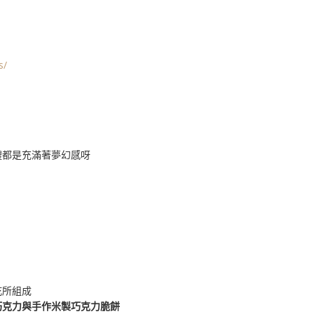
s/
禮都是充滿著夢幻感呀
乾所組成
巧克力與手作米製巧克力脆餅