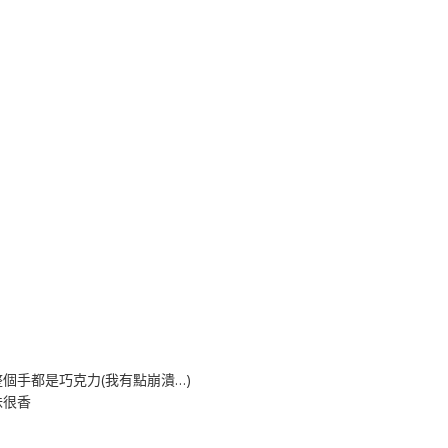
個手都是巧克力(我有點崩潰…)
味很香