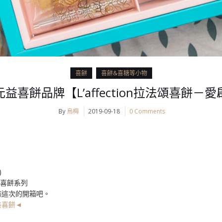
喜餅
喜餅&喜糖等小物
益喜餅品牌【L’affection拉法頌喜餅－
By
烏梅
2019-09-18
0 Comments
)
頌喜餅系列
瞧這次的開箱吧。
美喜餅◄