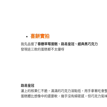
喜餅實拍
我先品嘗了
春戀草莓蛋糕、路易皇冠、經典黑巧克力
發現這三款的蛋糕都不太優呀
路易皇冠
灑上的核果仁不脆，滿滿的巧克力溶點低，用手拿著吃會整
蛋糕體比想像中的還要軟，幾乎沒有綿密感，但巧克力氣