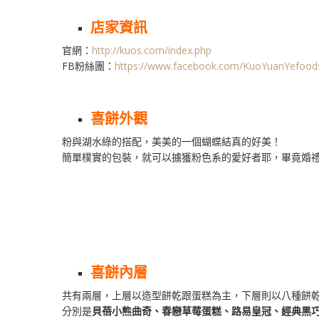
店家資訊
官網：
http://kuos.com/index.php
FB粉絲團：
https://www.facebook.com/KuoYuanYefood
喜餅外觀
粉與湖水綠的搭配，美美的一個蝴蝶結真的好美！
簡單樸實的包裝，就可以擄獲粉色系的愛好者耶，畢竟婚
喜餅內層
共有兩層，上層以造型餅乾跟蛋糕為主，下層則以八種餅
分別是
貝蓓小熊曲奇、春戀草莓蛋糕、路易皇冠、經典黑