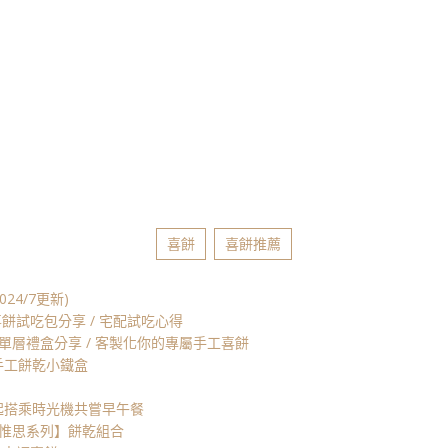
喜餅
喜餅推薦
4/7更新)
餅試吃包分享 / 宅配試吃心得
單層禮盒分享 / 客製化你的專屬手工喜餅
】手工餅乾小鐵盒
】一起搭乘時光機共嘗早午餐
－愛惟思系列】餅乾組合