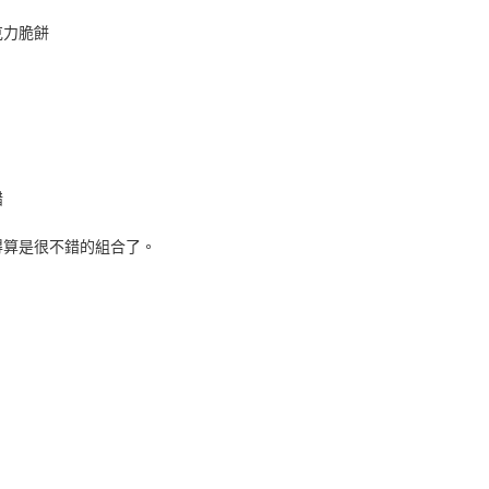
克力脆餅
錯
得算是很不錯的組合了。