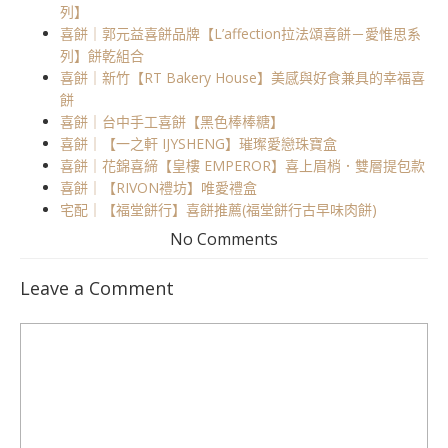
列】
喜餅｜郭元益喜餅品牌【L’affection拉法頌喜餅－愛惟思系
列】餅乾組合
喜餅｜新竹【RT Bakery House】美感與好食兼具的幸福喜
餅
喜餅｜台中手工喜餅【黑色棒棒糖】
喜餅｜【一之軒 IJYSHENG】璀璨愛戀珠寶盒
喜餅｜花錦喜締【皇樓 EMPEROR】喜上眉梢．雙層提包款
喜餅｜【RIVON禮坊】唯愛禮盒
宅配｜【福堂餅行】喜餅推薦(福堂餅行古早味肉餅)
No Comments
Leave a Comment