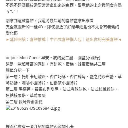
不過不建議擺放需要常常拿出來的東西，畢竟他的上盒掀開會有點
ㄎㄟˊ！
剛拿到這款喜餅，我還將幾年前的喜餅盒拿出來看
完全就跟新的一樣XD，即使擺放了好幾年紙盒也不太會有老舊的
變化耶
►延伸閱讀：喜餅推薦｜中西式喜餅懶人包｜選出你的完美喜餅◄
onjour Mon Coeur 早安。我的愛三層 – 圓盒(
水漾綠
)
這是一款超豐富的喜餅，有餅乾、蛋糕、蜂蜜蛋糕共三層
簡單介紹一下
第一層：托斯卡尼鹹派、杏仁巧酥、杏仁碎角、鹽之花沙布蕾、草
莓奶酥、咖啡小圓薄片、伯爵茶小圓薄片
第二層:瑪德蓮、莓果布列塔尼、法式雪球餅乾、法式核桃鬆餅、
焦糖核果塔、草莓果凍
第三層:長崎蜂蜜蛋糕
裡面也會有一張介紹的喜餅內容物小卡