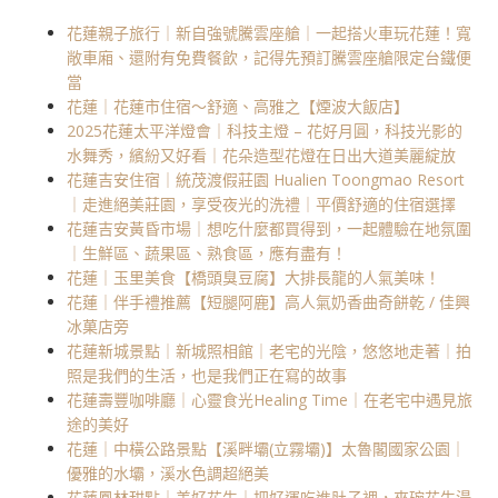
花蓮親子旅行｜新自強號騰雲座艙｜一起搭火車玩花蓮！寬
敞車廂、還附有免費餐飲，記得先預訂騰雲座艙限定台鐵便
當
花蓮｜花蓮市住宿～舒適、高雅之【煙波大飯店】
2025花蓮太平洋燈會｜科技主燈 – 花好月圓，科技光影的
水舞秀，繽紛又好看｜花朵造型花燈在日出大道美麗綻放
花蓮吉安住宿｜統茂渡假莊園 Hualien Toongmao Resort
｜走進絕美莊園，享受夜光的洗禮｜平價舒適的住宿選擇
花蓮吉安黃昏市場｜想吃什麼都買得到，一起體驗在地氛圍
｜生鮮區、蔬果區、熟食區，應有盡有！
花蓮｜玉里美食【橋頭臭豆腐】大排長龍的人氣美味！
花蓮｜伴手禮推薦【短腿阿鹿】高人氣奶香曲奇餅乾 / 佳興
冰菓店旁
花蓮新城景點｜新城照相館｜老宅的光陰，悠悠地走著｜拍
照是我們的生活，也是我們正在寫的故事
花蓮壽豐咖啡廳｜心靈食光Healing Time｜在老宅中遇見旅
途的美好
花蓮｜中橫公路景點【溪畔壩(立霧壩)】太魯閣國家公園｜
優雅的水壩，溪水色調超絕美
花蓮鳳林甜點｜美好花生｜把好運吃進肚子裡，來碗花生湯