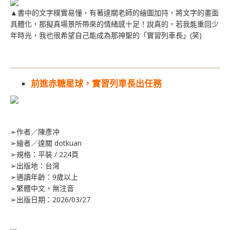
▲書中的文字樸實易懂，有著達關老師的繪圖加持，將文字的畫面
具體化，那擬真場景所帶來的情緒感十足！說真的，若我能重回少
年時光，我也很希望自己能成為那神聖的「實習列車長」(笑)
前進赤糖星球，實習列車長出任務
➢作者／陳彥冲
➢繪者／達關 dotkuan
➢規格：平裝 / 224頁
➢出版地：台灣
➢適讀年齡：9歲以上
➢繁體中文，無注音
➢出版日期：2026/03/27