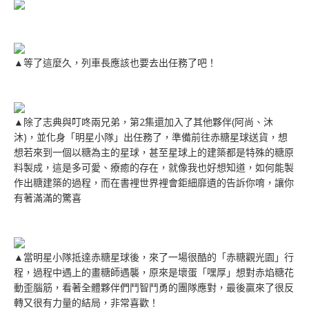
▲等了這麼久，列車長應該也要去出任務了吧！
▲除了志典與叮咚兩兄弟，第2集還加入了其他夥伴(阿尚、沐
沐)，並化身「明星小隊」出任務了，準備前往赤糖星球送貨，想
想若來到一個以糖為主的星球，甚至星球上的建築都是特殊的糖原
料製成，這是多可愛、療癒的存在，就像我也好想知道，如何能製
作出糖建築的過程，而在書裡世界裡會鉅細靡遺的告訴你唷，讓你
有著滿滿的驚喜
▲當明星小隊抵達赤糖星球後，來了一場很酷的「赤糖觀光園」行
程，過程中遇上的畫糖師遇襲，原來是壞蛋「嘿厚」想對赤焰糖花
動歪腦筋，看著全體夥伴們鬥智鬥勇的團隊應對，最後贏來了很反
轉又很有力量的結局，非常喜歡！