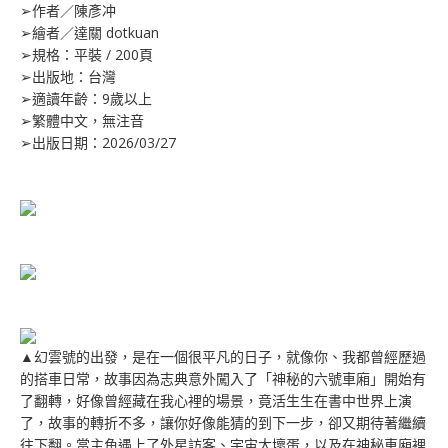
➢作者／陳彥冲
➢繪者／達關 dotkuan
➢規格：平裝 / 200頁
➢出版地：台灣
➢適讀年齡：9歲以上
➢繁體中文，無注音
➢出版日期：2026/03/27
▲幻雲號的出發，是在一個很平凡的日子，就像你、我都曾經歷過
的搭車日常，故事因為志典意外闖入了「神秘的六號車廂」開始有
了翻轉，好像曾經藏在我心裡的場景，竟活生生在書中世界上演
了，故事的轉折不多，讓你好像能猜的到下一步，卻又期待著繼續
往下翻。當主角遇上了外星訪客、宇宙大壞蛋，以及在神秘車廂裡