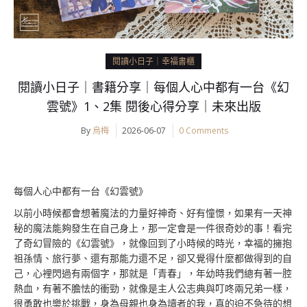
閱讀小日子｜幸福書櫃
閱讀小日子｜書籍分享｜每個人心中都有一台《幻
雲號》1、2集 閱後心得分享｜未來出版
By
烏梅
2026-06-07
0 Comments
每個人心中都有一台《幻雲號》
以前小時候都會想著魔法的力量好神奇、好有憧憬，如果有一天神
秘的魔法能夠發生在自己身上，那一定會是一件很奇妙的事！看完
了奇幻冒險的《幻雲號》，就像回到了小時候的時光，幸福的擁抱
祖孫情、旅行夢、還有那能力還不足，卻又覺得什麼都做得到的自
己，心裡閃過有兩個字，那就是「青春」，年幼時我們總有著一腔
熱血，有著不膽怯的衝勁，就像是主人公志典與叮咚兩兄弟一樣，
很勇敢也樂於挑戰，身為母親也身為讀者的我，真的迫不急待的想