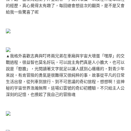
的經歷，真心覺得太有趣了，每回總會想這次的翻頁，是不是又會
給我一些驚喜了呢
▲我格外喜歡志典與叮咚兩兄弟在車廂與宇宙大壞蛋「嘿厚」的交
戰過程，很益智也莫名好玩，可以說主角們真是人小膽大，也可以
說是「憨膽」，光閱讀著文字就足以讓人感到心癢癢的，對青少年
來說，有肯冒險的勇氣是很難得又很純粹的事，故事從平凡的日常
生活出發，從列車到旅行、到不可思議的奇幻旅程，想想啊！這神
秘的宇宙世界浩瀚無際，這場幻雲號的奇幻初體驗，不只給主人公
深刻的記憶，也撩起了我自己的冒險魂