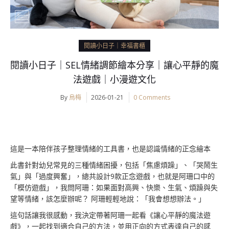
閱讀小日子｜幸福書櫃
閱讀小日子｜SEL情緒調節繪本分享｜讓心平靜的魔
法遊戲｜小漫遊文化
By
烏梅
2026-01-21
0 Comments
這是一本陪伴孩子整理情緒的工具書，也是認識情緒的正念繪本
此書針對幼兒常見的三種情緒困擾，包括「焦慮煩躁」、「哭鬧生
氣」與「過度興奮」，總共設計9款正念遊戲，也就是阿珊口中的
「模仿遊戲」，我問阿珊：如果面對高興、快樂、生氣、煩躁與失
望等情緒，該怎麼辦呢？ 阿珊輕輕地說：「我會想想辦法。」
這句話讓我很感動，我決定帶著阿珊一起看《讓心平靜的魔法遊
戲》，一起找到適合自己的方法，並用正向的方式表達自己的感