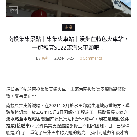
南投
南投集集景點｜集集火車站｜漫步在特色火車站，
一起觀賞SL22蒸汽火車頭吧！
By
烏梅
2024-10-25
0 Comments
這篇為了紀念南投集集支線火車，未來若南投集集支線鐵路修復
後，會再更新～
南投集集支線鐵路，在2021年8月於水里鄉發生邊坡嚴重坍方，導
致隧道坍塌，於2024年5月2日因額外工程施工，鐵路集集支線之
濁水站至車埕站區間
(目前連集集站也是停駛中)，
現在是啟動公路
接駁(接駁車)
，另外集集支線鐵路整修工程相當困難，目前已經停
駛達3年了，重創了集集火車線周邊的觀光，預計可能數年後才會