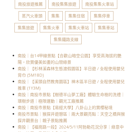
南投旅遊推薦
南投集集旅遊
南投集集火車站
蒸汽火車頭
集集
集集住宿
集集停車
集集旅遊
集集火車
集集火車站
集集車站
集集鐵路支線
南投｜台14甲線景點【合歡山暗空公園】享受高海拔的艷
陽，欣賞優美如畫的山巒綠景
南投｜【杉林溪森林生態渡假園區】半日遊 / 全程使用嬰兒
背巾 (5M18D)
南投｜【溪頭自然教育園區】神木區半日遊 / 全程使用嬰兒
推車 (1Y3M)
南投｜南投市景點【樹德半山夢工廠】體驗生命樹的洗禮｜
環樹步道｜極限運動｜觀光工廠推薦
南投｜南投市景點【易經大學】八卦山上的賞櫻秘境
南投市景點｜猴探井遊憩區｜兩大景觀亮點：天空之橋與猴
探井觀景台｜親子景點推薦
南投｜【福崗路一段】2024/5/11阿勃勒花況分享｜綠意中