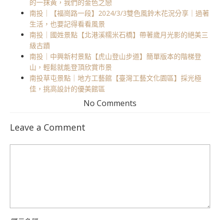
的一抹黃，我們的金色之戀
南投｜【福崗路一段】2024/3/3雙色風鈴木花況分享｜過著
生活，也要記得看看風景
南投｜國姓景點【北港溪糯米石橋】帶著歲月光影的絕美三
級古蹟
南投｜中興新村景點【虎山登山步道】簡單版本的階梯登
山，輕鬆就能登頂欣賞市景
南投草屯景點｜地方工藝館【臺灣工藝文化園區】採光極
佳，挑高設計的優美館區
No Comments
Leave a Comment