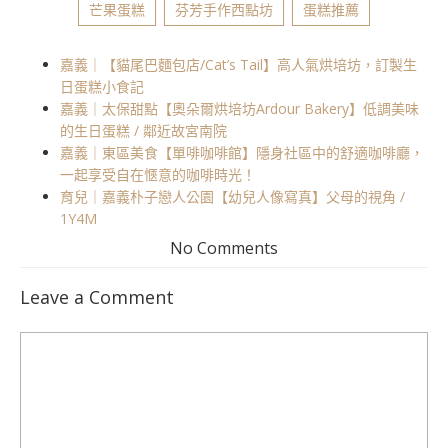
芒果蛋糕
芬芳手作西點坊
蛋糕推薦
嘉義｜【貓尾巴麵包店/Cat’s Tail】高人氣烘培坊，訂製生
日蛋糕小食記
嘉義｜太保甜點【奧朵爾烘培坊Ardour Bakery】低調美味
的生日蛋糕 / 鄰近故宮南院
嘉義｜東區美食【單啡咖啡館】隱身社區中的舒適咖啡廳，
一起享受自在愜意的咖啡時光！
育兒｜嘉義朴子戀人公園【幼兒人像寫真】父母的視角 /
1Y4M
No Comments
Leave a Comment