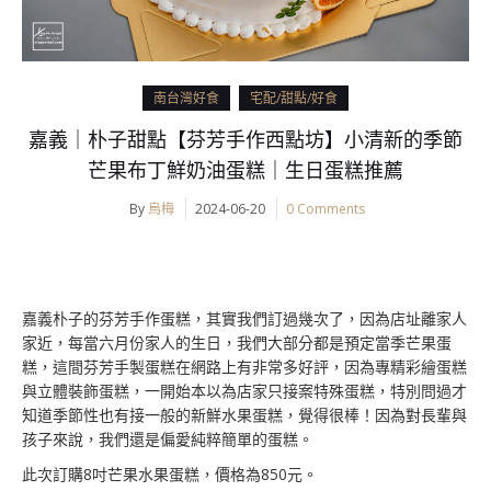
南台灣好食
宅配/甜點/好食
嘉義｜朴子甜點【芬芳手作西點坊】小清新的季節
芒果布丁鮮奶油蛋糕｜生日蛋糕推薦
By
烏梅
2024-06-20
0 Comments
嘉義朴子的芬芳手作蛋糕，其實我們訂過幾次了，因為店址離家人
家近，每當六月份家人的生日，我們大部分都是預定當季芒果蛋
糕，這間芬芳手製蛋糕在網路上有非常多好評，因為專精彩繪蛋糕
與立體裝飾蛋糕，一開始本以為店家只接案特殊蛋糕，特別問過才
知道季節性也有接一般的新鮮水果蛋糕，覺得很棒！因為對長輩與
孩子來說，我們還是偏愛純粹簡單的蛋糕。
此次訂購8吋芒果水果蛋糕，價格為850元。