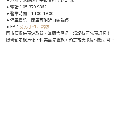
►地址：嘉義縣朴子市文明南路21號
►電話：
05 370 9862
►營業時間：14:00-19:00
►停車資訊：開車可附近白線臨停
►FB：
芬芳手作西點坊
門市僅提供預定取貨，無販售產品，請記得可先預訂喔！
臉書預定很方便，也無需先匯款，預定當天取貨付款即可。