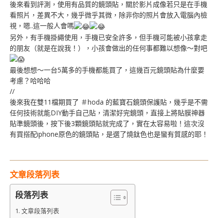
後來看到評測，使用有品質的鏡頭貼，關於影片成像若只是在手機
看照片，差異不大，幾乎微乎其微，除非你的照片會放入電腦內檢
視，嗯..這一般人會嗎
另外，有手機掛繩使用，手機已安全許多，但手機可能被小孩拿走
的朋友（就是在說我！），小孩會做出的任何事都難以想像～對吧
最後想想～一台5萬多的手機都能買了，這幾百元鏡頭貼為什麼要
考慮？哈哈哈
//
後來我在雙11檔期買了 ＃
hoda
的藍寶石鏡頭保護貼，幾乎是不需
任何技術就能DIY動手自己貼，清潔好完鏡頭，直接上將貼膜神器
貼準鏡頭後，按下後3顆鏡頭貼就完成了，實在太容易啦！這次沒
有買搭配iphone原色的鏡頭貼，是選了燒鈦色也是蠻有質感的耶！
文章段落列表
段落列表
文章段落列表