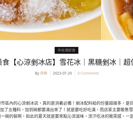
中台灣好食
美食【心涼剉冰店】雪花冰｜黑糖剉冰｜超
By
烏梅
2023-07-20
0 Comments
市區內的心涼剉冰店，真的是消暑必備！剉冰配料給的份量超級多，是目前
整整加了五種料，加到碗都要滿出來了！就是要吃好吃滿，而店家主要販售
碗一碗的裝啊，如此的夏天就是要來點沁涼滋味，流汗吃冰的衝突感，一