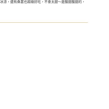
彈冰涼，還有桑葚也超級好吃，不會太甜～是酸甜酸甜的，