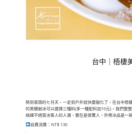
台中｜梧棲
熱到昏頭的七月天，一走到戶外就快要融化了，在台中梧棲
的黑糖剉冰可以選擇三種料(多一種配料加10元)，我們
絡繹不絕買冰客人的人潮，實在是很驚人，外帶冰品是一
自費消費：NT$ 130