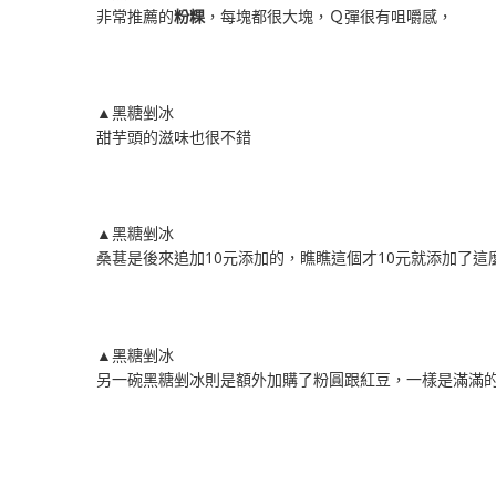
非常推薦的
粉粿
，每塊都很大塊，Ｑ彈很有咀嚼感，
▲黑糖剉冰
甜芋頭的滋味也很不錯
▲黑糖剉冰
桑葚是後來追加10元添加的，瞧瞧這個才10元就添加了
▲黑糖剉冰
另一碗黑糖剉冰則是額外加購了粉圓跟紅豆，一樣是滿滿