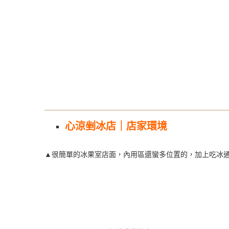
心涼剉冰店｜店家環境
▲很簡單的冰果室店面，內用區還蠻多位置的，加上吃冰