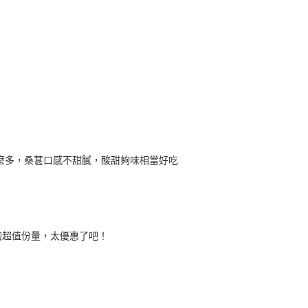
這麼多，桑葚口感不甜膩，酸甜夠味相當好吃
的超值份量，太優惠了吧！