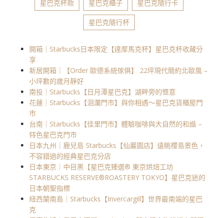
星巴克杯款
星巴克櫃子
星巴克隨行卡
星巴克隨行杯
開箱｜Starbucks日本限定【達摩馬克杯】星巴克杯收藏分
享
新居開箱｜【Order 歐德系統傢俱】 22坪現代簡約北歐風 –
小坪數的歲月靜好
南投｜Starbucks【日月潭星巴克】湖畔旁的愜意
花蓮｜Starbucks【洄瀾門市】與你相遇～星巴克貨櫃屋門
市
台南｜Starbucks【佳里門市】體驗咖啡與大自然的和諧 –
特色星巴克門市
日本九州｜鹿兒島 Starbucks【仙巖園店】遠眺櫻島景色，
不容錯過的經典星巴克分店
日本東京｜中目黑【星巴克臻選® 東京烘焙工坊
STARBUCKS RESERVE®ROASTERY TOKYO】星巴克迷的
日本朝聖指標
紐西蘭南島｜Starbucks【Invercargill】世界最南端的星巴
克