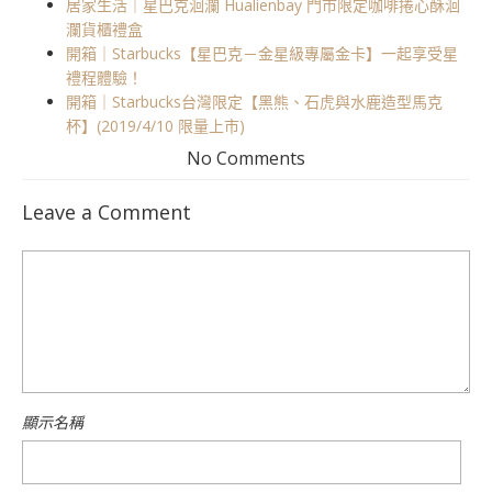
居家生活｜星巴克洄瀾 Hualienbay 門市限定咖啡捲心酥洄
瀾貨櫃禮盒
開箱｜Starbucks【星巴克－金星級專屬金卡】一起享受星
禮程體驗！
開箱｜Starbucks台灣限定【黑熊、石虎與水鹿造型馬克
杯】(2019/4/10 限量上市)
No Comments
Leave a Comment
顯示名稱