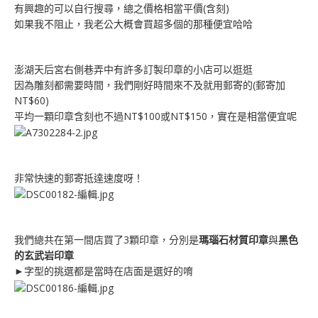
有興趣的可以自行搜尋，總之價格相當平價(含刻)
如果我不阻止，我老公大概會買超多個的那種便宜哈哈
澎湖天后宮右側巷弄中有許多訂製印章的小店可以逛逛
因為雕刻都需要時間，我們剛好時間來不及就用郵寄的(郵寄加
NT$60)
平均一顆印章含刻也不過NT$100或NT$150，實在是相當便宜呢
非常快速的郵寄抵達速度呀！
我們總共在第一間店買了3顆印章，分別是
瑪瑙石材質印章
與
黑色
的玄武岩印章
►字型的挑選都是當時在店面是選好的唷