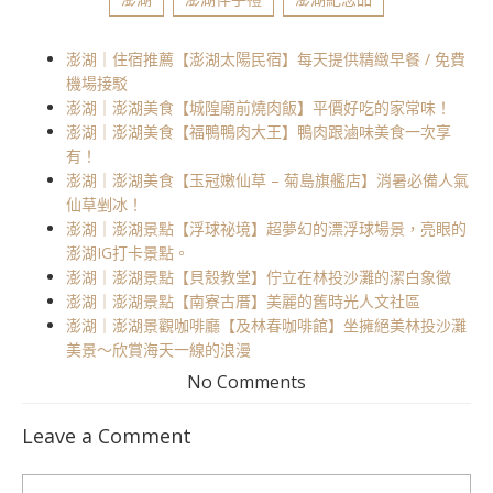
澎湖｜住宿推薦【澎湖太陽民宿】每天提供精緻早餐 / 免費
機場接駁
澎湖｜澎湖美食【城隍廟前燒肉飯】平價好吃的家常味！
澎湖｜澎湖美食【福鴨鴨肉大王】鴨肉跟滷味美食一次享
有！
澎湖｜澎湖美食【玉冠嫩仙草 – 菊島旗艦店】消暑必備人氣
仙草剉冰！
澎湖｜澎湖景點【浮球祕境】超夢幻的漂浮球場景，亮眼的
澎湖IG打卡景點。
澎湖｜澎湖景點【貝殼教堂】佇立在林投沙灘的潔白象徵
澎湖｜澎湖景點【南寮古厝】美麗的舊時光人文社區
澎湖｜澎湖景觀咖啡廳【及林春咖啡館】坐擁絕美林投沙灘
美景～欣賞海天一線的浪漫
No Comments
Leave a Comment