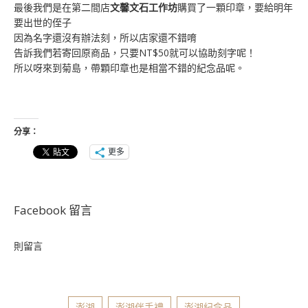
最後我們是在第二間店
文馨文石工作坊
購買了一顆印章，要給明年
要出世的侄子
因為名字還沒有辦法刻，所以店家還不錯唷
告訴我們若寄回原商品，只要NT$50就可以協助刻字呢！
所以呀來到菊島，帶顆印章也是相當不錯的紀念品呢。
分享：
更多
Facebook 留言
則留言
澎湖
澎湖伴手禮
澎湖紀念品