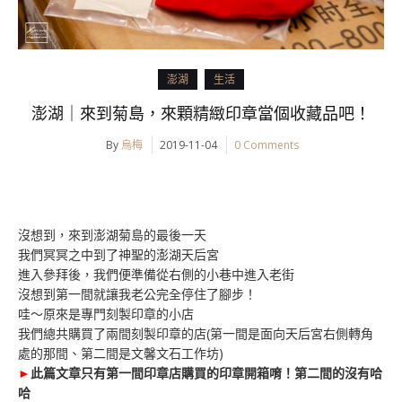
澎湖
生活
澎湖｜來到菊島，來顆精緻印章當個收藏品吧！
By
烏梅
2019-11-04
0 Comments
沒想到，來到澎湖菊島的最後一天
我們冥冥之中到了神聖的澎湖天后宮
進入參拜後，我們便準備從右側的小巷中進入老街
沒想到第一間就讓我老公完全停住了腳步！
哇～原來是專門刻製印章的小店
我們總共購買了兩間刻製印章的店(第一間是面向天后宮右側轉角
處的那間、第二間是文馨文石工作坊)
►
此篇文章只有第一間印章店購買的印章開箱唷！第二間的沒有哈
哈