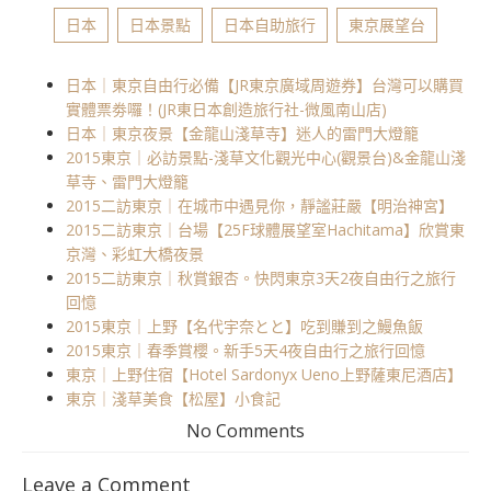
日本
日本景點
日本自助旅行
東京展望台
日本｜東京自由行必備【JR東京廣域周遊券】台灣可以購買
實體票劵囉！(JR東日本創造旅行社-微風南山店)
日本｜東京夜景【金龍山淺草寺】迷人的雷門大燈籠
2015東京｜必訪景點-淺草文化觀光中心(觀景台)&金龍山淺
草寺、雷門大燈籠
2015二訪東京｜在城市中遇見你，靜謐莊嚴【明治神宮】
2015二訪東京｜台場【25F球體展望室Hachitama】欣賞東
京灣、彩虹大橋夜景
2015二訪東京｜秋賞銀杏。快閃東京3天2夜自由行之旅行
回憶
2015東京｜上野【名代宇奈とと】吃到賺到之鰻魚飯
2015東京｜春季賞櫻。新手5天4夜自由行之旅行回憶
東京｜上野住宿【Hotel Sardonyx Ueno上野薩東尼酒店】
東京｜淺草美食【松屋】小食記
No Comments
Leave a Comment