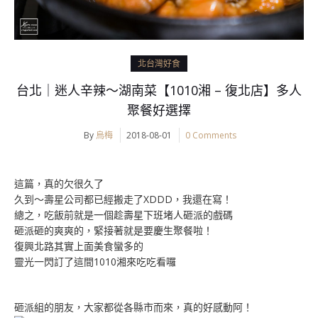
北台灣好食
台北｜迷人辛辣～湖南菜【1010湘 – 復北店】多人
聚餐好選擇
By
烏梅
2018-08-01
0 Comments
這篇，真的欠很久了
久到～壽星公司都已經搬走了XDDD，我還在寫！
總之，吃飯前就是一個趁壽星下班堵人砸派的戲碼
砸派砸的爽爽的，緊接著就是要慶生聚餐啦！
復興北路其實上面美食蠻多的
靈光一閃訂了這間1010湘來吃吃看囉
砸派組的朋友，大家都從各縣市而來，真的好感動阿！