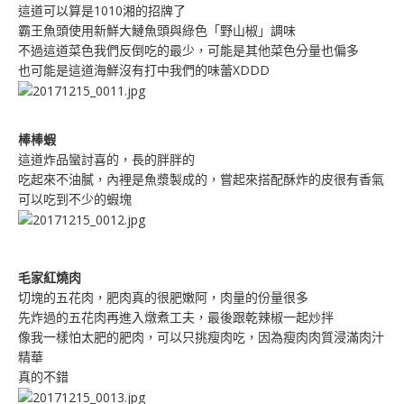
這道可以算是1010湘的招牌了
霸王魚頭使用新鮮大鰱魚頭與綠色「野山椒」調味
不過這道菜色我們反倒吃的最少，可能是其他菜色分量也偏多
也可能是這道海鮮沒有打中我們的味蕾XDDD
棒棒蝦
這道炸品蠻討喜的，長的胖胖的
吃起來不油膩，內裡是魚漿製成的，嘗起來搭配酥炸的皮很有香氣
可以吃到不少的蝦塊
毛家紅燒肉
切塊的五花肉，肥肉真的很肥嫩阿，肉量的份量很多
先炸過的五花肉再進入燉煮工夫，最後跟乾辣椒一起炒拌
像我一樣怕太肥的肥肉，可以只挑瘦肉吃，因為瘦肉肉質浸滿肉汁
精華
真的不錯