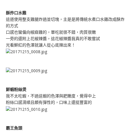
酥炸口水雞
這道使用整支雞腿炸過並切塊，主是是將傳統水煮口水雞改成酥炸
的方式
口感也蠻偏向椒麻雞的，單吃就很不錯，肉質很嫩
一旁的還附上花椒辣醬，這花椒辣醬我真的不敢嘗試
光看鮮紅的色澤就讓人從心底辣出來！
鮮蝦粉絲煲
我不太吃蝦，不過這蝦的色澤與肥嫩度，覺得中上
粉絲口感滑順且頗有彈性的，口味上還挺豐富的
霸王魚頭