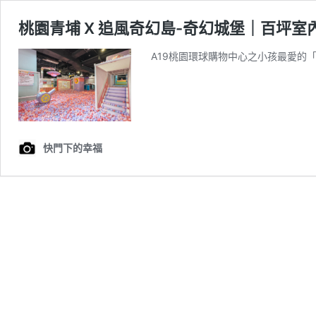
桃園青埔 X 追風奇幻島-奇幻城堡｜百坪室內
A19桃園環球購物中心之小孩最愛的「
快門下的幸福