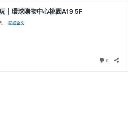
玩｜環球購物中心桃園A19 5F
桃
虎 …
閱讀全文
園
青
埔
X
追
風
則留言
0
奇
幻
島-
奇
幻
城
堡
｜
百
坪
室