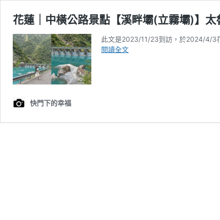
花蓮｜中橫公路景點【溪畔壩(立霧壩)】
此文是2023/11/23到訪，於202
花
閱讀全文
蓮
｜
中
橫
公
快門下的幸福
路
景
點
【溪
畔
壩
(立
霧
壩)】
太
魯