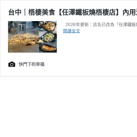
台中｜梧棲美食【任澤鐵板燒梧棲店】內用
2026年更新：店名已改為「任澤鐵板
台
閱讀全文
中
｜
梧
棲
美
快門下的幸福
食
【任
澤
鐵
板
燒
梧
棲
店】
內
用